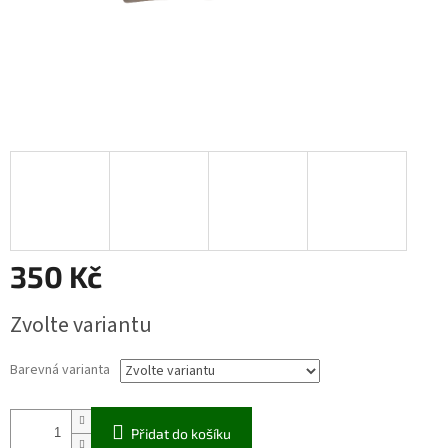
350 Kč
Měrná
Zvolte variantu
cena:
Barevná varianta
Přidat do košíku