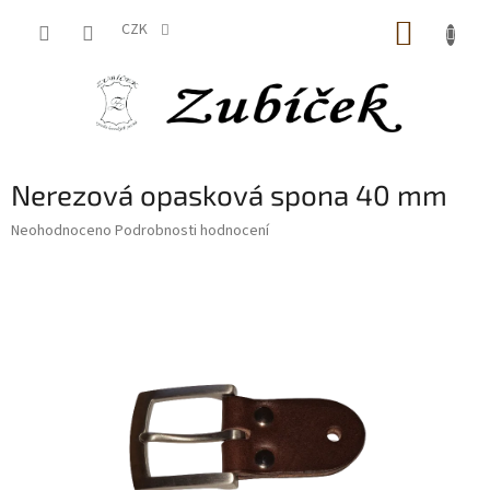
Přejít
NÁKUP
na
CZK
obsah
KOŠÍK
Nerezová opasková spona 40 mm
Průměrné
Neohodnoceno
Podrobnosti hodnocení
hodnocení
produktu
je
0,0
z
5
hvězdiček.