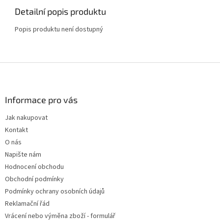
Detailní popis produktu
Popis produktu není dostupný
Z
á
p
a
Informace pro vás
t
Jak nakupovat
í
Kontakt
O nás
Napište nám
Hodnocení obchodu
Obchodní podmínky
Podmínky ochrany osobních údajů
Reklamační řád
Vrácení nebo výměna zboží - formulář