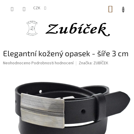
Přejít
NÁKUP
na
CZK
obsah
KOŠÍK
Elegantní kožený opasek - šíře 3 cm
Průměrné
Neohodnoceno
Podrobnosti hodnocení
Značka:
ZUBÍČEK
hodnocení
produktu
je
0,0
z
5
hvězdiček.