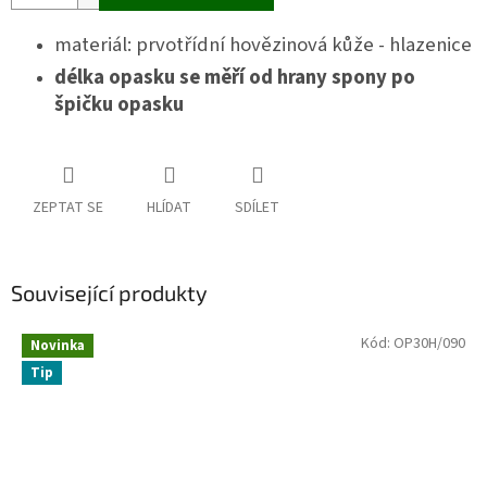
materiál: prvotřídní hovězinová kůže - hlazenice
délka opasku se měří od hrany spony po
špičku opasku
ZEPTAT SE
HLÍDAT
SDÍLET
Související produkty
Kód:
OP30H/090
Novinka
Tip