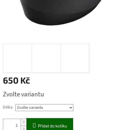
650 Kč
Měrná
Zvolte variantu
cena:
Délka
Přidat do košíku