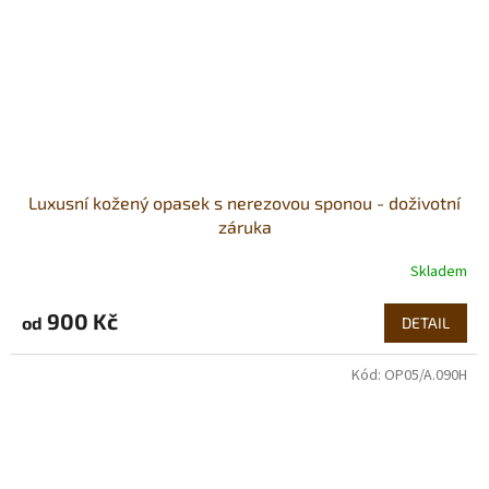
Luxusní kožený opasek s nerezovou sponou - doživotní
záruka
Skladem
900 Kč
od
DETAIL
Kód:
OP05/A.090H