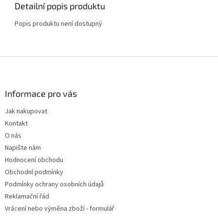
Detailní popis produktu
Popis produktu není dostupný
Z
á
p
a
Informace pro vás
t
Jak nakupovat
í
Kontakt
O nás
Napište nám
Hodnocení obchodu
Obchodní podmínky
Podmínky ochrany osobních údajů
Reklamační řád
Vrácení nebo výměna zboží - formulář