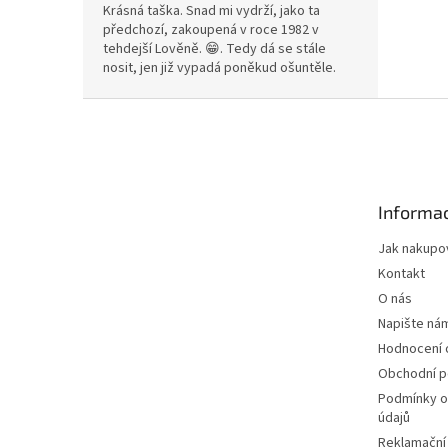
Krásná taška. Snad mi vydrží, jako ta
předchozí, zakoupená v roce 1982 v
tehdejší Lověně. 😁. Tedy dá se stále
nosit, jen již vypadá poněkud ošuntěle.
Z
á
p
a
t
Informac
í
Jak nakupo
Kontakt
O nás
Napište ná
Hodnocení
Obchodní 
Podmínky o
údajů
Reklamační