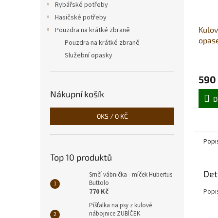
Rybářské potřeby
Hasičské potřeby
Kulov
Pouzdra na krátké zbraně
opas
Pouzdra na krátké zbraně
Služební opasky
590
Nákupní košík
D
0
KS /
0 KČ
Popi
Top 10 produktů
Det
Srnčí vábnička - míček Hubertus
Buttolo
770 Kč
Popi
Píšťalka na psy z kulové
nábojnice ZUBÍČEK