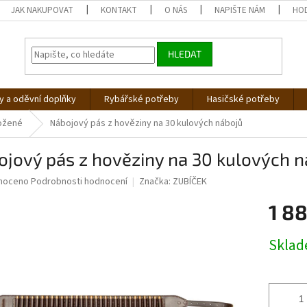
JAK NAKUPOVAT
KONTAKT
O NÁS
NAPIŠTE NÁM
HO
HLEDAT
 a oděvní doplňky
Rybářské potřeby
Hasičské potřeby
ožené
Nábojový pás z hověziny na 30 kulových nábojů
jový pás z hověziny na 30 kulových n
né
noceno
Podrobnosti hodnocení
Značka:
ZUBÍČEK
ní
1 8
u
Měrná
Skla
cena:
ek.