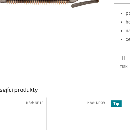
p
ho
n
c
TISK
sející produkty
Kód:
NP13
Kód:
NP09
Tip