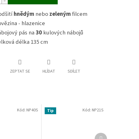
odšití
hnědým
nebo
zeleným
filcem
vězina - hlazenice
ábojový pás na
30
kulových nábojů
elková délka 135 cm
ZEPTAT SE
HLÍDAT
SDÍLET
Kód:
NP40S
Kód:
NP21S
Tip
Další