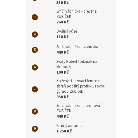
330 Kč
Srnčí vábnička - dřevěná
ZUBÍČEK
260 Kč
Oválná kůže
110 Kč
Srnčí vábnička - višňovka
440 Kč
Svatý Hubert (odznak na
klobouk)
100 Kč
Kožený stahovací řemen na
zbraň podšitý protiskluzovou
gumou Zubíček
950 Kč
Srnčí vábnička - parohová
ZUBÍČEK
440 Kč
Krmný automat
1 250 Kč