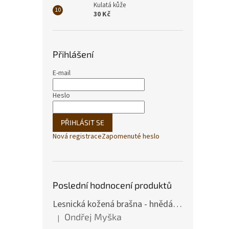
Kulatá kůže
30 Kč
Přihlášení
E-mail
Heslo
PŘIHLÁSIT SE
Nová registrace
Zapomenuté heslo
Poslední hodnocení produktů
Lesnická kožená brašna - hnědá hovězina
Ondřej Myška
|
Hodnocení produktu je 5 z 5 hvězdiček.