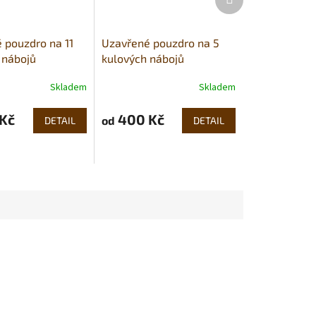
produkt
 pouzdro na 11
Uzavřené pouzdro na 5
 nábojů
kulových nábojů
Skladem
Skladem
Kč
400 Kč
od
DETAIL
DETAIL