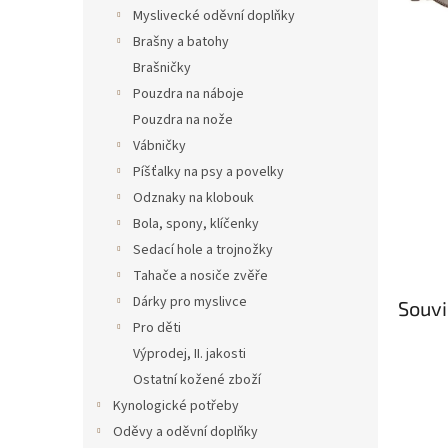
n
Myslivecké oděvní doplňky
e
Brašny a batohy
l
Brašničky
Pouzdra na náboje
Pouzdra na nože
Vábničky
Píšťalky na psy a povelky
Odznaky na klobouk
Bola, spony, klíčenky
Sedací hole a trojnožky
Tahače a nosiče zvěře
Dárky pro myslivce
Souvi
Pro děti
Výprodej, II. jakosti
Ostatní kožené zboží
Kynologické potřeby
Oděvy a oděvní doplňky