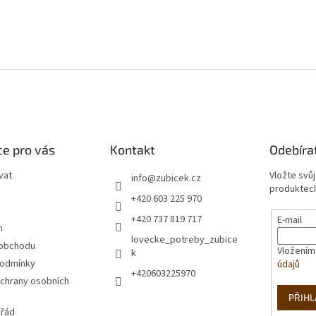
e pro vás
Kontakt
Odebíra
vat
Vložte svů
info
@
zubicek.cz
produktech
+420 603 225 970
+420 737 819 717
E-mail
m
lovecke_potreby_zubice
 obchodu
Vložením
k
podmínky
údajů
+420603225970
chrany osobních
PŘIHL
 řád