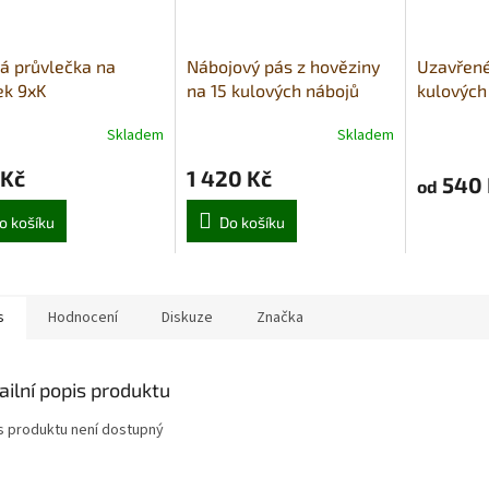
á průvlečka na
Nábojový pás z hověziny
Uzavřené
ek 9xK
na 15 kulových nábojů
kulových
Skladem
Skladem
 Kč
1 420 Kč
540 
od
o košíku
Do košíku
s
Hodnocení
Diskuze
Značka
ailní popis produktu
s produktu není dostupný