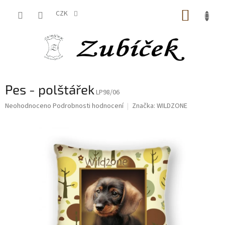
Přejít
NÁKUP
na
CZK
obsah
KOŠÍK
Pes - polštářek
LP98/06
Průměrné
Neohodnoceno
Podrobnosti hodnocení
Značka:
WILDZONE
hodnocení
produktu
je
0,0
z
5
hvězdiček.