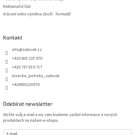
Reklamační řád
Vrácení nebo výměna zboží - formulář
Kontakt
info
@
zubicek.cz
+420 603 225 970
+420 737 819 717
lovecke_potreby_zubicek
+420603225970
Odebírat newsletter
Vložte svůj e-mail a my vám budeme zasílat informace o nových
produktech na našem e-shopu.
E-mail