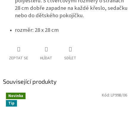
polyesteru. S čtvercovými rozměry o stranách
28 cm dobře zapadne na každé křeslo, sedačku
nebo do dětského pokojíčku.
rozměr: 28 x 28 cm
ZEPTAT SE
HLÍDAT
SDÍLET
Související produkty
Kód:
LP99B/06
Novinka
Tip