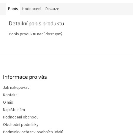
Popis
Hodnocení
Diskuze
Detailní popis produktu
Popis produktu není dostupný
Z
á
p
a
Informace pro vás
t
Jak nakupovat
í
Kontakt
O nás
Napište nám
Hodnocení obchodu
Obchodní podmínky
Podmínky ochrany osobních údajů