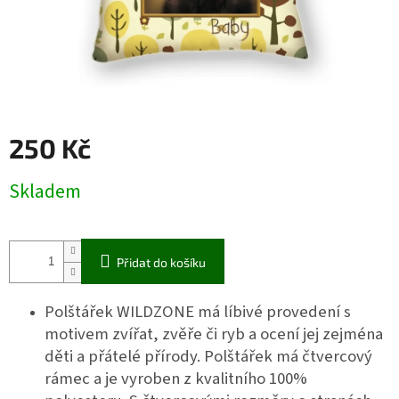
250 Kč
Měrná
Skladem
cena:
Přidat do košíku
Polštářek WILDZONE má líbivé provedení s
motivem zvířat, zvěře či ryb a ocení jej zejména
děti a přátelé přírody. Polštářek má čtvercový
rámec a je vyroben z kvalitního 100%