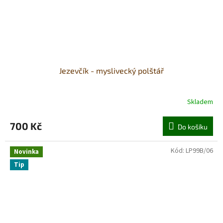
Jezevčík - myslivecký polštář
Skladem
700 Kč
Do košíku
Kód:
LP99B/06
Novinka
Tip