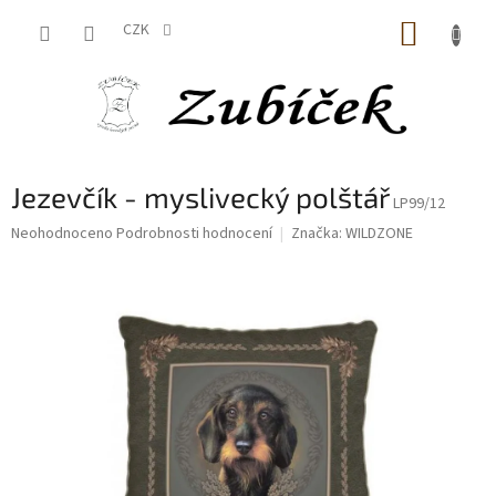
Přejít
NÁKUP
na
CZK
obsah
KOŠÍK
Jezevčík - myslivecký polštář
LP99/12
Průměrné
Neohodnoceno
Podrobnosti hodnocení
Značka:
WILDZONE
hodnocení
produktu
je
0,0
z
5
hvězdiček.