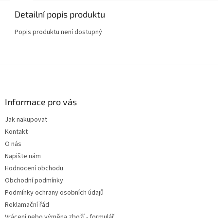
Detailní popis produktu
Popis produktu není dostupný
Z
á
p
a
Informace pro vás
t
Jak nakupovat
í
Kontakt
O nás
Napište nám
Hodnocení obchodu
Obchodní podmínky
Podmínky ochrany osobních údajů
Reklamační řád
Vrácení nebo výměna zboží - formulář