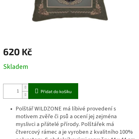
620 Kč
Měrná
Skladem
cena:
Přidat do košíku
Polštář WILDZONE má líbivé provedení s
motivem zvěře či psů a ocení jej zejména
myslivci a přátelé přírody. Polštářek má
čtvercový rámec a je vyroben z kvalitního 100%