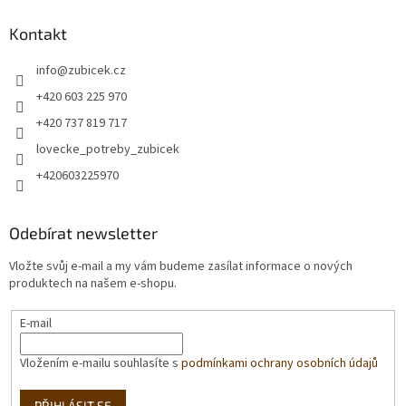
Kontakt
info
@
zubicek.cz
+420 603 225 970
+420 737 819 717
lovecke_potreby_zubicek
+420603225970
Odebírat newsletter
Vložte svůj e-mail a my vám budeme zasílat informace o nových
produktech na našem e-shopu.
E-mail
Vložením e-mailu souhlasíte s
podmínkami ochrany osobních údajů
PŘIHLÁSIT SE