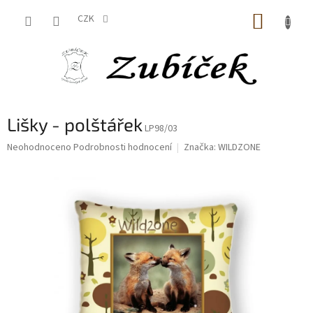
Přejít
NÁKUP
na
CZK
obsah
KOŠÍK
Lišky - polštářek
LP98/03
Průměrné
Neohodnoceno
Podrobnosti hodnocení
Značka:
WILDZONE
hodnocení
produktu
je
0,0
z
5
hvězdiček.