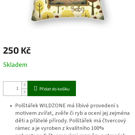
250 Kč
Měrná
Skladem
cena:
Přidat do košíku
Polštářek WILDZONE má líbivé provedení s
motivem zvířat, zvěře či ryb a ocení jej zejména
děti a přátelé přírody. Polštářek má čtvercový
rámec a je vyroben z kvalitního 100%