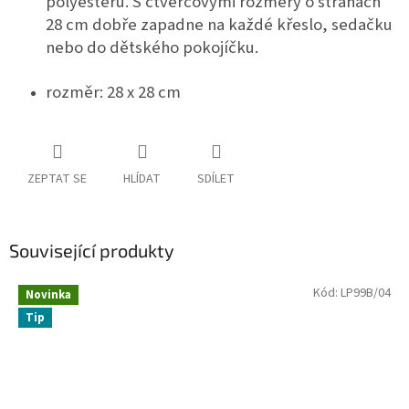
polyesteru. S čtvercovými rozměry o stranách
28 cm dobře zapadne na každé křeslo, sedačku
nebo do dětského pokojíčku.
rozměr: 28 x 28 cm
ZEPTAT SE
HLÍDAT
SDÍLET
Související produkty
Kód:
LP99B/04
Novinka
Tip