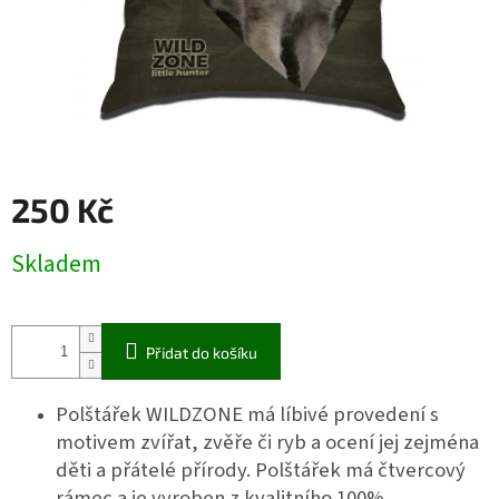
250 Kč
Měrná
Skladem
cena:
Přidat do košíku
Polštářek WILDZONE má líbivé provedení s
motivem zvířat, zvěře či ryb a ocení jej zejména
děti a přátelé přírody. Polštářek má čtvercový
rámec a je vyroben z kvalitního 100%