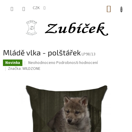
Přejít
NÁKUP
na
CZK
obsah
KOŠÍK
Mládě vlka - polštářek
LP98/13
Průměrné
Neohodnoceno
Podrobnosti hodnocení
Novinka
hodnocení
Značka:
WILDZONE
produktu
je
0,0
z
5
hvězdiček.