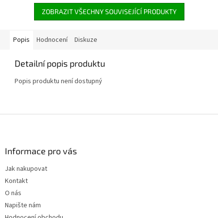
ZOBRAZIT VŠECHNY SOUVISEJÍCÍ PRODUKTY
Popis
Hodnocení
Diskuze
Detailní popis produktu
Popis produktu není dostupný
Z
á
p
a
Informace pro vás
t
Jak nakupovat
í
Kontakt
O nás
Napište nám
Hodnocení obchodu