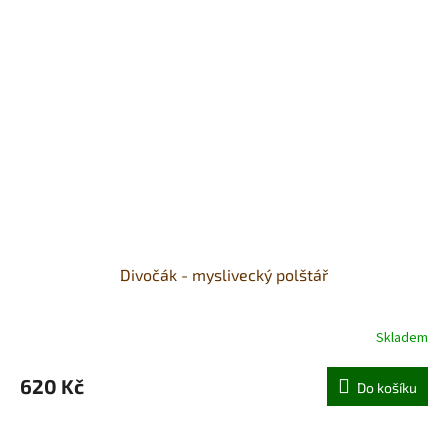
Divočák - myslivecký polštář
Skladem
620 Kč
Do košíku