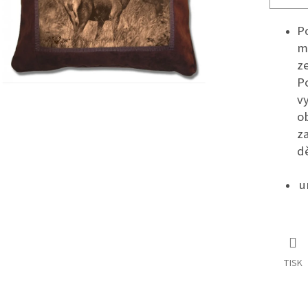
P
mo
ze
P
vy
o
z
d
u
TISK