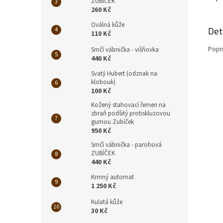
ZUBÍČEK
260 Kč
Oválná kůže
Det
110 Kč
Popi
Srnčí vábnička - višňovka
440 Kč
Svatý Hubert (odznak na
klobouk)
100 Kč
Kožený stahovací řemen na
zbraň podšitý protiskluzovou
gumou Zubíček
950 Kč
Srnčí vábnička - parohová
ZUBÍČEK
440 Kč
Krmný automat
1 250 Kč
Kulatá kůže
30 Kč