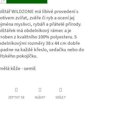
olštář WILDZONE má líbivé provedení s
tivem zvířat, zvěře či ryb a ocení jej
jména myslivci, rybáři a přátelé přírody.
olštářek má obdelníkový rámec a je
roben z kvalitního 100% polyesteru. S
bdelníkovými rozměry 38 x 44 cm dobře
apadne na každé křeslo, sedačku nebo do
ětského pokojíčku.
mělá kůže - semiš
ZEPTAT SE
HLÍDAT
SDÍLET