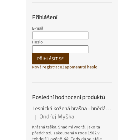
Přihlášení
E-mail
Heslo
PŘIHLÁSIT SE
Nová registrace
Zapomenuté heslo
Poslední hodnocení produktů
Lesnická kožená brašna - hnědá hovězina
Ondřej Myška
|
Hodnocení produktu je 5 z 5 hvězdiček.
Krásná taška. Snad mi vydrží, jako ta
předchozí, zakoupená v roce 1982 v
tehdejší Lověně. 😁. Tedy dá se stále