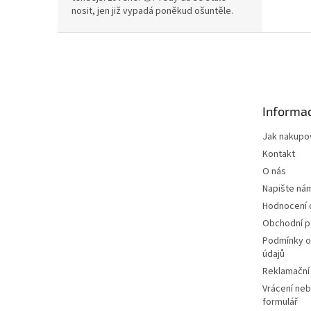
nosit, jen již vypadá poněkud ošuntěle.
Z
á
p
a
t
Informac
í
Jak nakupo
Kontakt
O nás
Napište ná
Hodnocení
Obchodní 
Podmínky o
údajů
Reklamační
Vrácení neb
formulář