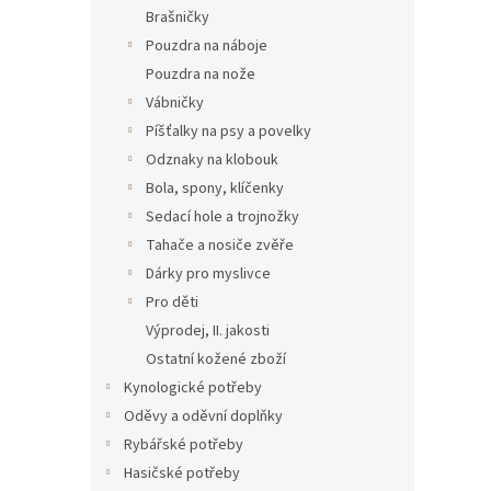
n
Brašničky
e
Pouzdra na náboje
l
Pouzdra na nože
Vábničky
Píšťalky na psy a povelky
Odznaky na klobouk
Bola, spony, klíčenky
Sedací hole a trojnožky
Tahače a nosiče zvěře
Dárky pro myslivce
Pro děti
Výprodej, II. jakosti
Ostatní kožené zboží
Kynologické potřeby
Oděvy a oděvní doplňky
Rybářské potřeby
Hasičské potřeby