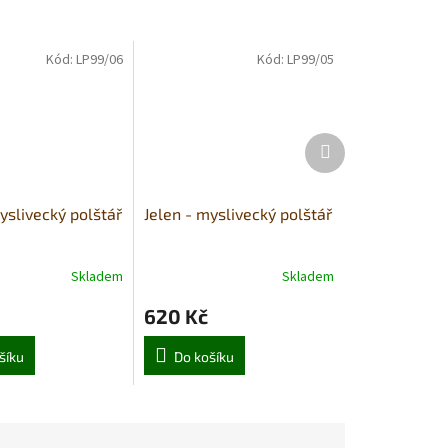
Kód:
LP99/06
Kód:
LP99/05
Další
produkt
yslivecký polštář
Jelen - myslivecký polštář
Skladem
Skladem
620 Kč
šíku
Do košíku