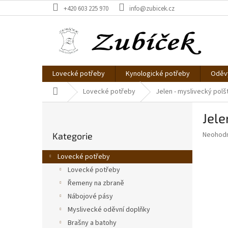
Přejít
+420 603 225 970
info@zubicek.cz
na
obsah
Lovecké potřeby
Kynologické potřeby
Oděvy
Domů
Lovecké potřeby
Jelen - myslivecký polš
P
Jele
o
Přeskočit
s
Průměr
Neohod
Kategorie
kategorie
t
hodnoce
r
produkt
Lovecké potřeby
a
je
Lovecké potřeby
0,0
n
z
Řemeny na zbraně
n
5
í
Nábojové pásy
hvězdič
p
Myslivecké oděvní doplňky
a
Brašny a batohy