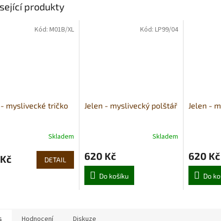
sející produkty
Kód:
M01B/XL
Kód:
LP99/04
 - myslivecké tričko
Jelen - myslivecký polštář
Jelen - m
Skladem
Skladem
620 Kč
620 Kč
 Kč
DETAIL
Do košíku
Do ko
s
Hodnocení
Diskuze