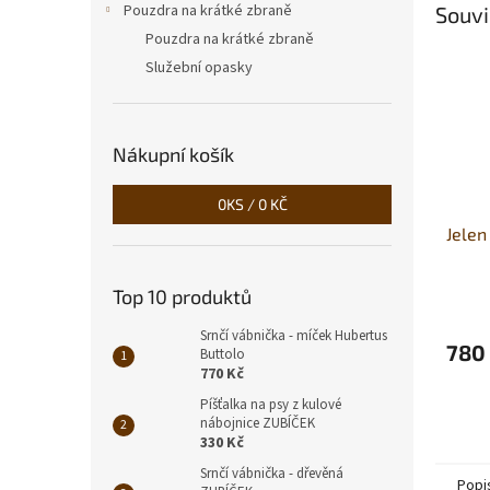
Pouzdra na krátké zbraně
Souvi
Pouzdra na krátké zbraně
Služební opasky
Nákupní košík
0
KS /
0 KČ
Jelen
Top 10 produktů
Srnčí vábnička - míček Hubertus
780
Buttolo
770 Kč
Píšťalka na psy z kulové
nábojnice ZUBÍČEK
330 Kč
Srnčí vábnička - dřevěná
Popi