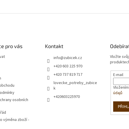
e pro vás
Kontakt
Odebíra
vat
Vložte svů
info
@
zubicek.cz
produktech
+420 603 225 970
+420 737 819 717
E-mail
m
lovecke_potreby_zubice
 obchodu
Vložením
k
podmínky
údajů
+420603225970
chrany osobních
PŘIHL
 řád
o výměna zboží -