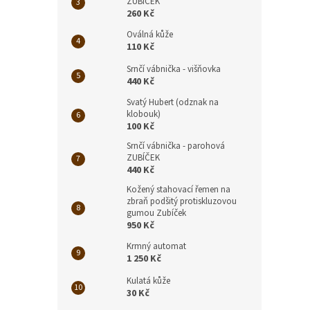
ZUBÍČEK
260 Kč
Oválná kůže
110 Kč
Srnčí vábnička - višňovka
440 Kč
Svatý Hubert (odznak na
klobouk)
100 Kč
Srnčí vábnička - parohová
ZUBÍČEK
440 Kč
Kožený stahovací řemen na
zbraň podšitý protiskluzovou
gumou Zubíček
950 Kč
Krmný automat
1 250 Kč
Kulatá kůže
30 Kč