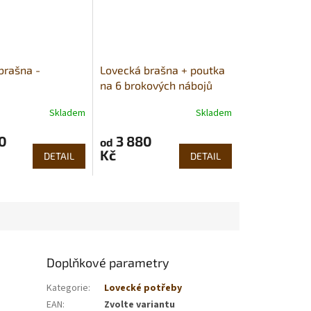
brašna -
Lovecká brašna + poutka
na 6 brokových nábojů
(hovězina)
Skladem
Skladem
0
3 880
od
Kč
DETAIL
DETAIL
Doplňkové parametry
Kategorie
:
Lovecké potřeby
EAN
:
Zvolte variantu