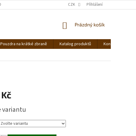
DNOCENÍ OBCHODU
OBCHODNÍ PODMÍNKY
CZK
Přihlášení
PODMÍNKY OCHRANY OS
NÁKUPNÍ
Prázdný košík
KOŠÍK
Pouzdra na krátké zbraně
Katalog produktů
Kontakt
Ná
 Kč
e variantu