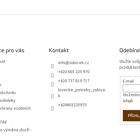
e pro vás
Kontakt
Odebíra
vat
Vložte svů
info
@
zubicek.cz
produktech
+420 603 225 970
+420 737 819 717
E-mail
m
lovecke_potreby_zubice
 obchodu
Vložením
k
podmínky
údajů
+420603225970
chrany osobních
PŘIHL
 řád
o výměna zboží -