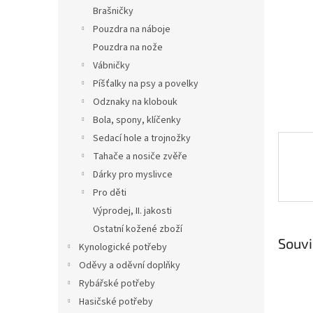
n
Brašničky
e
Pouzdra na náboje
l
Pouzdra na nože
Vábničky
Píšťalky na psy a povelky
Odznaky na klobouk
Bola, spony, klíčenky
Sedací hole a trojnožky
Tahače a nosiče zvěře
Dárky pro myslivce
Pro děti
Výprodej, II. jakosti
Ostatní kožené zboží
Souvi
Kynologické potřeby
Oděvy a oděvní doplňky
Rybářské potřeby
Hasičské potřeby