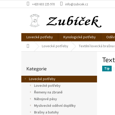
Přejít
+420 603 225 970
info@zubicek.cz
na
obsah
Lovecké potřeby
Kynologické potřeby
Oděvy
Domů
Lovecké potřeby
Textilní lovecká brašna
P
Text
o
Přeskočit
s
Kategorie
kategorie
Tip
t
r
Lovecké potřeby
a
Lovecké potřeby
n
Řemeny na zbraně
n
í
Nábojové pásy
p
Myslivecké oděvní doplňky
a
Brašny a batohy