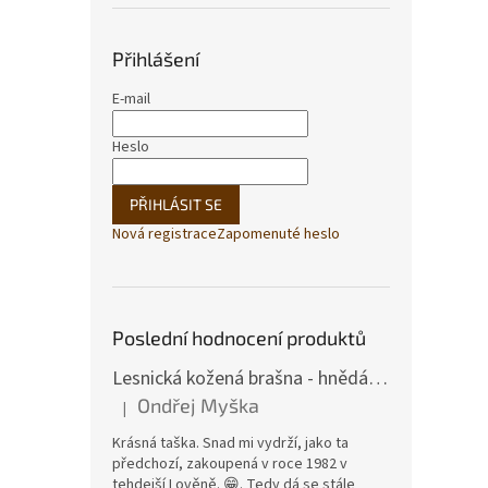
Přihlášení
E-mail
Heslo
PŘIHLÁSIT SE
Nová registrace
Zapomenuté heslo
Poslední hodnocení produktů
Lesnická kožená brašna - hnědá hovězina
Ondřej Myška
|
Hodnocení produktu je 5 z 5 hvězdiček.
Krásná taška. Snad mi vydrží, jako ta
předchozí, zakoupená v roce 1982 v
tehdejší Lověně. 😁. Tedy dá se stále