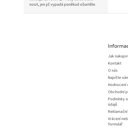
nosit, jen již vypadá poněkud ošuntěle.
Z
á
p
a
t
Informac
í
Jak nakupo
Kontakt
O nás
Napište ná
Hodnocení
Obchodní 
Podmínky o
údajů
Reklamační
Vrácení neb
formulář