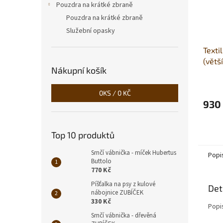
Pouzdra na krátké zbraně
Pouzdra na krátké zbraně
Služební opasky
Texti
(větší
Nákupní košík
0
KS /
0 KČ
930
Top 10 produktů
Srnčí vábnička - míček Hubertus
Popi
Buttolo
770 Kč
Píšťalka na psy z kulové
Det
nábojnice ZUBÍČEK
330 Kč
Popi
Srnčí vábnička - dřevěná