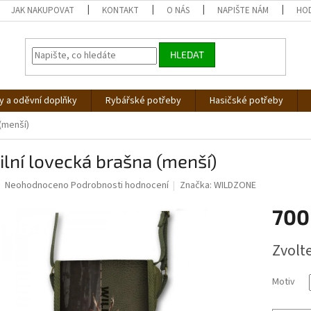
JAK NAKUPOVAT
KONTAKT
O NÁS
NAPIŠTE NÁM
HO
HLEDAT
 a oděvní doplňky
Rybářské potřeby
Hasičské potřeby
 (menší)
ilní lovecká brašna (menší)
Průměrné
Neohodnoceno
Podrobnosti hodnocení
Značka:
WILDZONE
hodnocení
produktu
700
je
0,0
Měrná
Zvolt
z
cena:
5
hvězdiček.
Motiv