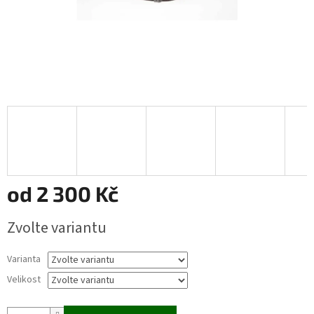
od
2 300 Kč
Měrná
Zvolte variantu
cena:
Varianta
Velikost