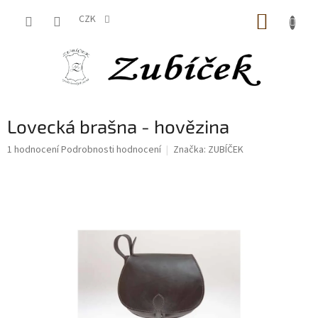
Přejít
NÁKUP
na
CZK
obsah
KOŠÍK
Lovecká brašna - hovězina
Průměrné
1 hodnocení
Podrobnosti hodnocení
Značka:
ZUBÍČEK
hodnocení
produktu
je
5,0
z
5
hvězdiček.