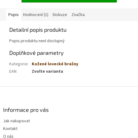
Popis
Hodnocení (1)
Diskuze
Značka
Detailní popis produktu
Popis produktu není dostupný
Doplňkové parametry
Kategorie
:
Kožené lovecké brašny
EAN
:
Zvolte variantu
Z
á
p
a
Informace pro vás
t
Jak nakupovat
í
Kontakt
O nás