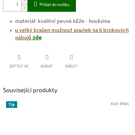
Přidat do košíku
materiál: kvalitní pevná kůže - hovězina
u velký brašen možnost poutek na 6 brokových
nábojů
zde
ZEPTAT SE
HLÍDAT
SDÍLET
Související produkty
Kód:
B93A
Tip