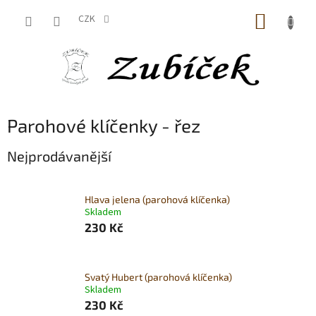
Přejít
NÁKUP
na
CZK
obsah
KOŠÍK
Parohové klíčenky - řez
Nejprodávanější
Hlava jelena (parohová klíčenka)
Skladem
230 Kč
Svatý Hubert (parohová klíčenka)
Skladem
230 Kč