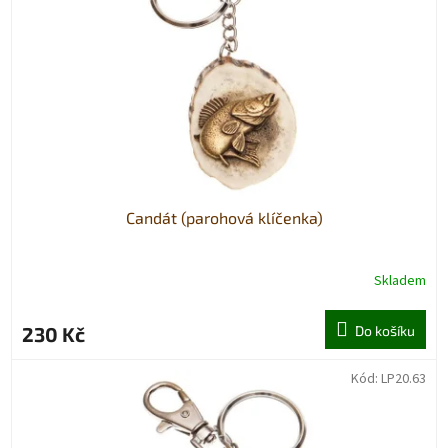
p
r
o
d
u
k
t
ů
Candát (parohová klíčenka)
Skladem
230 Kč
Do košíku
Kód:
LP20.63