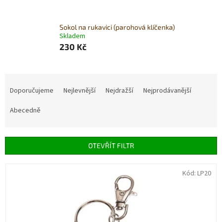
Sokol na rukavici (parohová klíčenka)
Skladem
230 Kč
Ř
a
Doporučujeme
Nejlevnější
Nejdražší
Nejprodávanější
z
e
Abecedně
n
í
p
OTEVŘÍT FILTR
r
o
V
Kód:
LP20
d
ý
u
p
k
i
t
s
ů