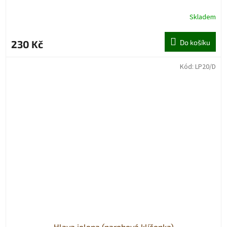
Skladem
230 Kč
Do košíku
Kód:
LP20/D
Hlava jelena (parohová klíčenka)