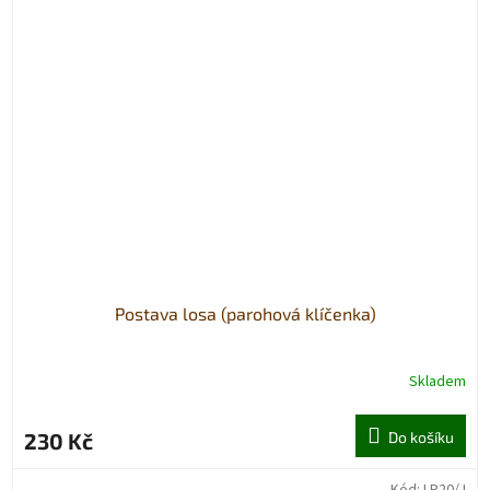
Postava losa (parohová klíčenka)
Skladem
230 Kč
Do košíku
Kód:
LP20/J