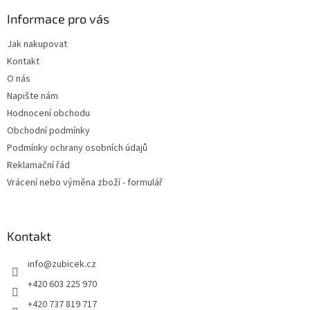
p
a
Informace pro vás
t
Jak nakupovat
í
Kontakt
O nás
Napište nám
Hodnocení obchodu
Obchodní podmínky
Podmínky ochrany osobních údajů
Reklamační řád
Vrácení nebo výměna zboží - formulář
Kontakt
info
@
zubicek.cz
+420 603 225 970
+420 737 819 717