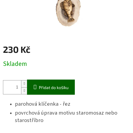
230 Kč
Měrná
Skladem
cena:
Přidat do košíku
parohová klíčenka - řez
povrchová úprava motivu staromosaz nebo
starostříbro