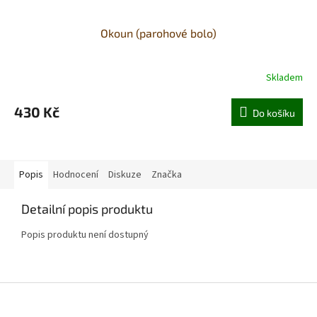
Okoun (parohové bolo)
Skladem
430 Kč
Do košíku
Popis
Hodnocení
Diskuze
Značka
Detailní popis produktu
Popis produktu není dostupný
Z
á