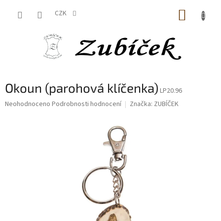
Přejít
NÁKUP
na
CZK
obsah
KOŠÍK
Okoun (parohová klíčenka)
LP20.96
Průměrné
Neohodnoceno
Podrobnosti hodnocení
Značka:
ZUBÍČEK
hodnocení
produktu
je
0,0
z
5
hvězdiček.