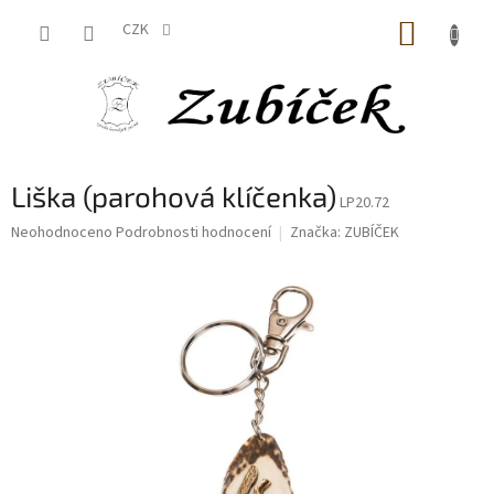
Přejít
NÁKUP
na
CZK
obsah
KOŠÍK
Liška (parohová klíčenka)
LP20.72
Průměrné
Neohodnoceno
Podrobnosti hodnocení
Značka:
ZUBÍČEK
hodnocení
produktu
je
0,0
z
5
hvězdiček.