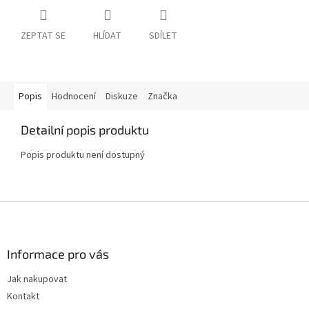
ZEPTAT SE
HLÍDAT
SDÍLET
Popis
Hodnocení
Diskuze
Značka
Detailní popis produktu
Popis produktu není dostupný
Z
á
p
a
Informace pro vás
t
Jak nakupovat
í
Kontakt