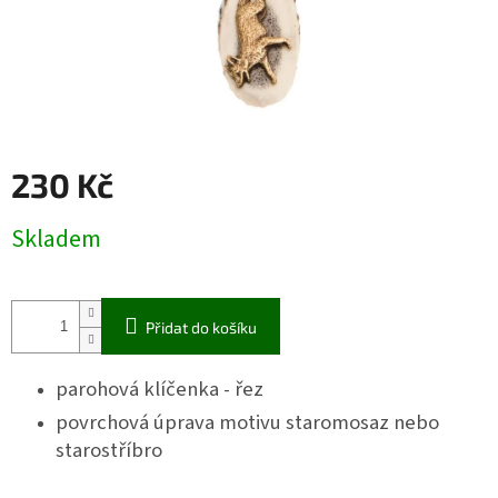
230 Kč
Měrná
Skladem
cena:
Přidat do košíku
parohová klíčenka - řez
povrchová úprava motivu staromosaz nebo
starostříbro