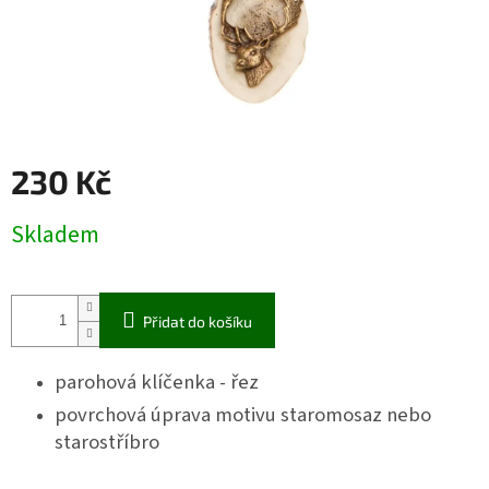
230 Kč
Měrná
Skladem
cena:
Přidat do košíku
parohová klíčenka - řez
povrchová úprava motivu staromosaz nebo
starostříbro