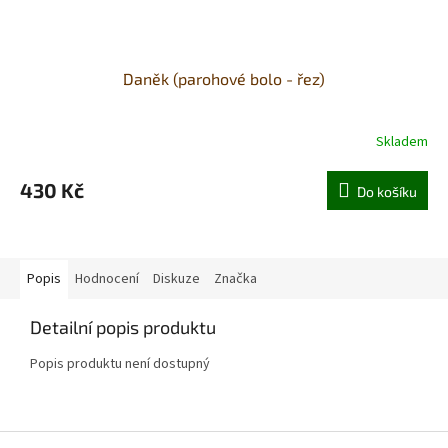
Daněk (parohové bolo - řez)
Skladem
430 Kč
Do košíku
Popis
Hodnocení
Diskuze
Značka
Detailní popis produktu
Popis produktu není dostupný
Z