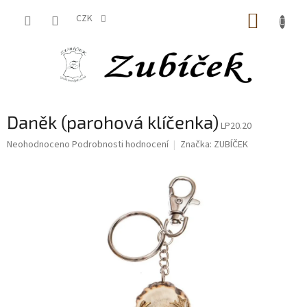
Přejít
NÁKUP
na
CZK
obsah
KOŠÍK
Daněk (parohová klíčenka)
LP20.20
Průměrné
Neohodnoceno
Podrobnosti hodnocení
Značka:
ZUBÍČEK
hodnocení
produktu
je
0,0
z
5
hvězdiček.