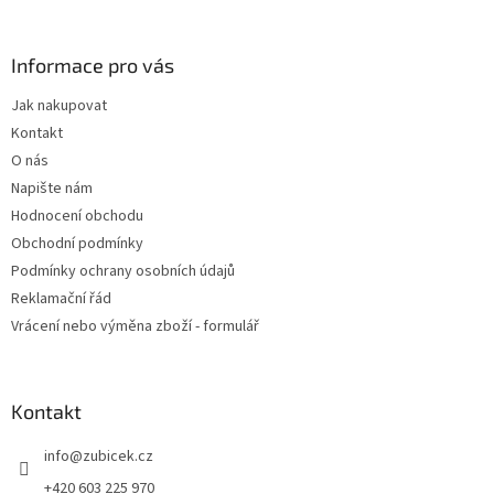
á
p
a
Informace pro vás
t
Jak nakupovat
í
Kontakt
O nás
Napište nám
Hodnocení obchodu
Obchodní podmínky
Podmínky ochrany osobních údajů
Reklamační řád
Vrácení nebo výměna zboží - formulář
Kontakt
info
@
zubicek.cz
+420 603 225 970