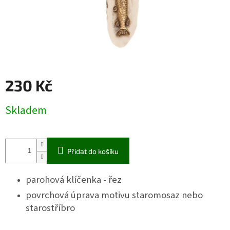
230 Kč
Měrná
Skladem
cena:
Přidat do košíku
parohová klíčenka - řez
povrchová úprava motivu staromosaz nebo
starostříbro