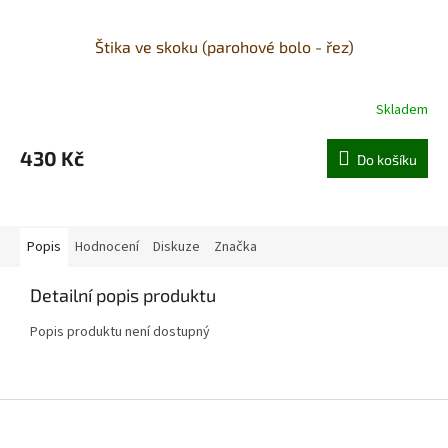
Štika ve skoku (parohové bolo - řez)
Skladem
430 Kč
Do košíku
Popis
Hodnocení
Diskuze
Značka
Detailní popis produktu
Popis produktu není dostupný
Z
á