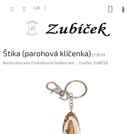
Přejít
NÁKUP
na
CZK
obsah
KOŠÍK
Štika (parohová klíčenka)
LP20.93
Průměrné
Neohodnoceno
Podrobnosti hodnocení
Značka:
ZUBÍČEK
hodnocení
produktu
je
0,0
z
5
hvězdiček.