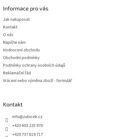
p
a
Informace pro vás
t
Jak nakupovat
í
Kontakt
O nás
Napište nám
Hodnocení obchodu
Obchodní podmínky
Podmínky ochrany osobních údajů
Reklamační řád
Vrácení nebo výměna zboží - formulář
Kontakt
info
@
zubicek.cz
+420 603 225 970
+420 737 819 717