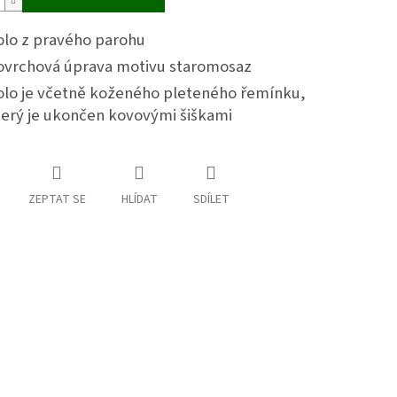
olo z pravého parohu
ovrchová úprava motivu staromosaz
olo je včetně koženého pleteného řemínku,
terý je ukončen kovovými šiškami
ZEPTAT SE
HLÍDAT
SDÍLET