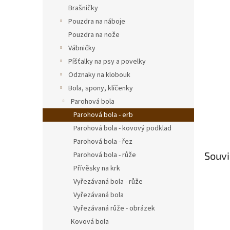
n
Brašničky
e
Pouzdra na náboje
l
Pouzdra na nože
Vábničky
Píšťalky na psy a povelky
Odznaky na klobouk
Bola, spony, klíčenky
Parohová bola
Parohová bola - erb
Parohová bola - kovový podklad
Parohová bola - řez
Souvi
Parohová bola - růže
Přívěsky na krk
Vyřezávaná bola - růže
Vyřezávaná bola
Vyřezávaná růže - obrázek
Kovová bola