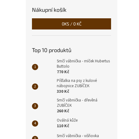
Nákupní košík
0
KS /
0 KČ
Top 10 produktů
Srnčí vábnička - míček Hubertus
Buttolo
770 Kč
Píšťalka na psy z kulové
nábojnice ZUBÍČEK
330 Kč
Srnčí vábnička - dřevěná
ZUBÍČEK
260 Kč
Oválná kůže
110 Kč
Srnčí vábnička - višňovka