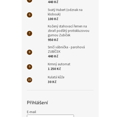
440 Kč
Svatý Hubert (odznak na
klobouk)
100 Kč
Kožený stahovací řemen na
zbraň podšitý protiskluzovou
gumou Zubíček
950 Kč
Srnčí vábnička - parohová
ZUBÍČEK
440 Kč
Krmný automat
1 250 Kč
Kulatá kůže
30 Kč
Přihlášení
E-mail