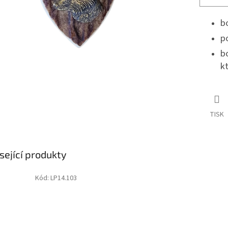
b
p
b
k
TISK
sející produkty
Kód:
LP14.103