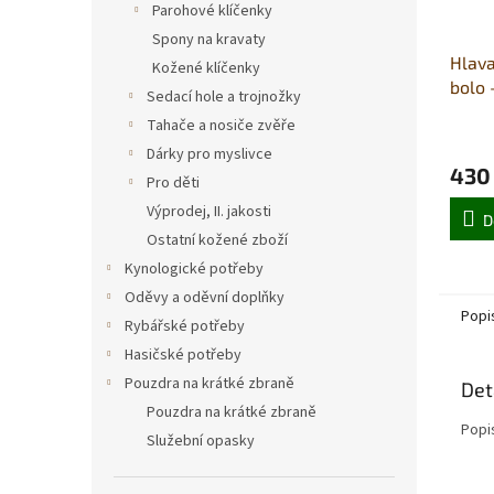
Parohové klíčenky
Spony na kravaty
Hlava
Kožené klíčenky
bolo 
Sedací hole a trojnožky
Tahače a nosiče zvěře
Dárky pro myslivce
430
Pro děti
Výprodej, II. jakosti
D
Ostatní kožené zboží
Kynologické potřeby
Oděvy a oděvní doplňky
Popi
Rybářské potřeby
Hasičské potřeby
Pouzdra na krátké zbraně
Det
Pouzdra na krátké zbraně
Popi
Služební opasky