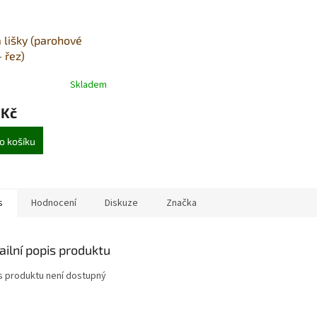
 lišky (parohové
- řez)
Skladem
 Kč
o košíku
s
Hodnocení
Diskuze
Značka
ailní popis produktu
s produktu není dostupný