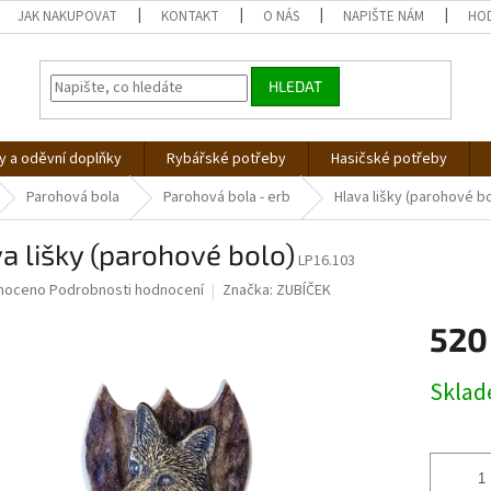
JAK NAKUPOVAT
KONTAKT
O NÁS
NAPIŠTE NÁM
HO
HLEDAT
 a oděvní doplňky
Rybářské potřeby
Hasičské potřeby
Parohová bola
Parohová bola - erb
Hlava lišky (parohové b
a lišky (parohové bolo)
LP16.103
né
noceno
Podrobnosti hodnocení
Značka:
ZUBÍČEK
ní
520
u
Měrná
Skla
cena:
ek.