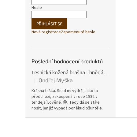
Heslo
PŘIHLÁSIT SE
Nová registrace
Zapomenuté heslo
Poslední hodnocení produktů
Lesnická kožená brašna - hnědá hovězina
Ondřej Myška
|
Hodnocení produktu je 5 z 5 hvězdiček.
Krásná taška. Snad mi vydrží, jako ta
předchozí, zakoupená v roce 1982 v
tehdejší Lověně. 😁. Tedy dá se stále
nosit, jen již vypadá poněkud ošuntěle.
Z
á
p