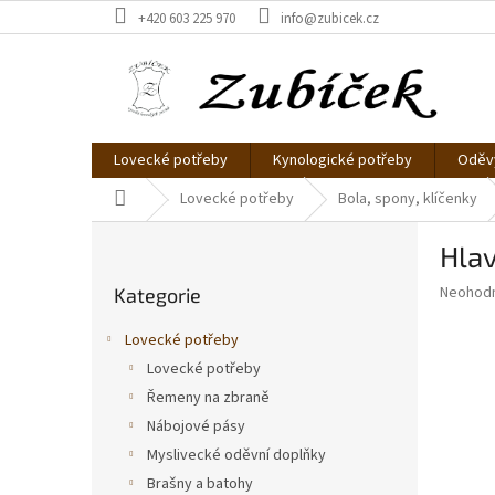
Přejít
+420 603 225 970
info@zubicek.cz
na
obsah
Lovecké potřeby
Kynologické potřeby
Oděvy
Domů
Lovecké potřeby
Bola, spony, klíčenky
P
Hlav
o
Přeskočit
s
Průměr
Neohod
Kategorie
kategorie
t
hodnoce
r
produkt
Lovecké potřeby
a
je
Lovecké potřeby
0,0
n
z
Řemeny na zbraně
n
5
í
Nábojové pásy
hvězdič
p
Myslivecké oděvní doplňky
a
Brašny a batohy