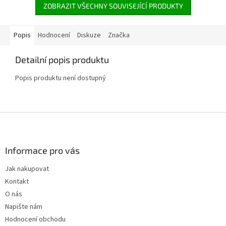
ZOBRAZIT VŠECHNY SOUVISEJÍCÍ PRODUKTY
Popis
Hodnocení
Diskuze
Značka
Detailní popis produktu
Popis produktu není dostupný
Z
á
p
a
Informace pro vás
t
Jak nakupovat
í
Kontakt
O nás
Napište nám
Hodnocení obchodu