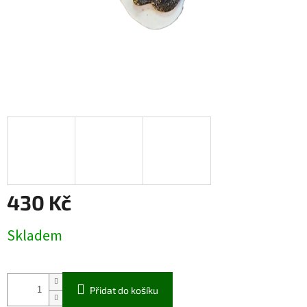
430 Kč
Měrná
Skladem
cena:
Přidat do košíku