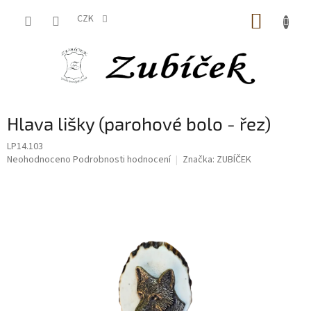
Přejít
NÁKUP
na
CZK
obsah
KOŠÍK
Hlava lišky (parohové bolo - řez)
LP14.103
Průměrné
Neohodnoceno
Podrobnosti hodnocení
Značka:
ZUBÍČEK
hodnocení
produktu
je
0,0
z
5
hvězdiček.