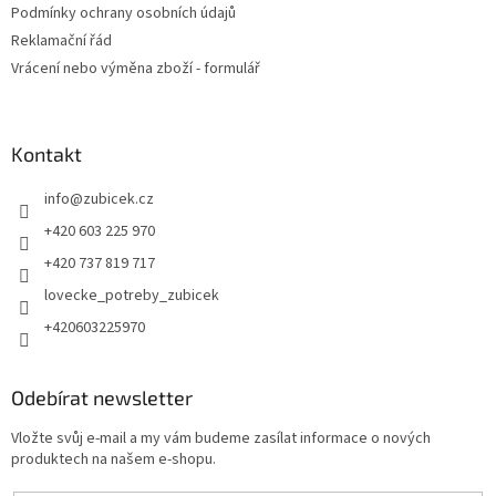
Podmínky ochrany osobních údajů
Reklamační řád
Vrácení nebo výměna zboží - formulář
Kontakt
info
@
zubicek.cz
+420 603 225 970
+420 737 819 717
lovecke_potreby_zubicek
+420603225970
Odebírat newsletter
Vložte svůj e-mail a my vám budeme zasílat informace o nových
produktech na našem e-shopu.