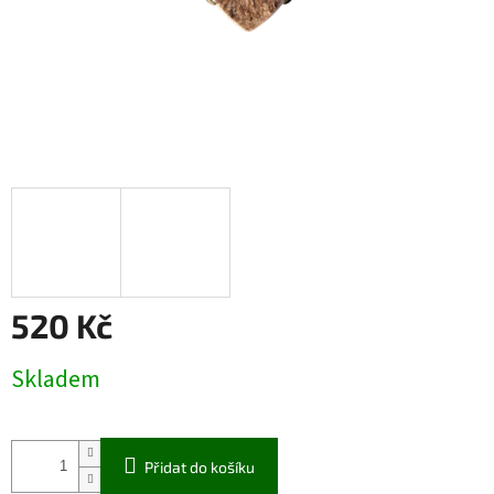
520 Kč
Měrná
Skladem
cena:
Přidat do košíku