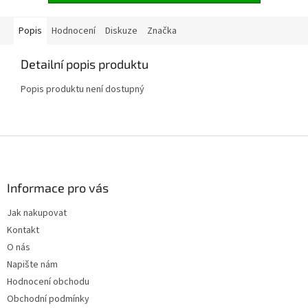
Popis
Hodnocení
Diskuze
Značka
Detailní popis produktu
Popis produktu není dostupný
Z
á
p
a
Informace pro vás
t
Jak nakupovat
í
Kontakt
O nás
Napište nám
Hodnocení obchodu
Obchodní podmínky