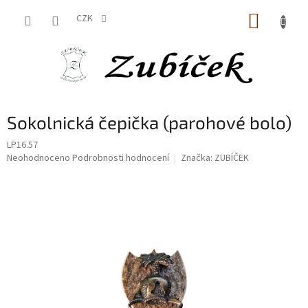
Přejít
NÁKUP
na
CZK
obsah
KOŠÍK
Sokolnická čepička (parohové bolo)
LP16.57
Průměrné
Neohodnoceno
Podrobnosti hodnocení
Značka:
ZUBÍČEK
hodnocení
produktu
je
0,0
z
5
hvězdiček.