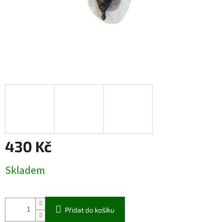
430 Kč
Měrná
Skladem
cena:
Přidat do košíku