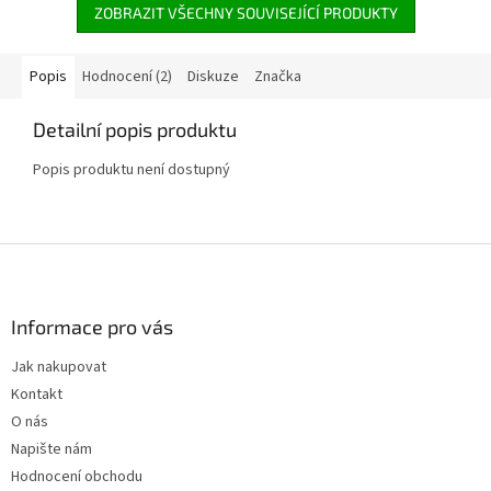
ZOBRAZIT VŠECHNY SOUVISEJÍCÍ PRODUKTY
Popis
Hodnocení (2)
Diskuze
Značka
Detailní popis produktu
Popis produktu není dostupný
Z
á
p
a
Informace pro vás
t
Jak nakupovat
í
Kontakt
O nás
Napište nám
Hodnocení obchodu