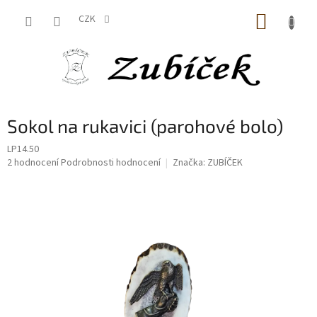
Přejít
NÁKUP
na
CZK
obsah
KOŠÍK
Sokol na rukavici (parohové bolo)
LP14.50
Průměrné
2 hodnocení
Podrobnosti hodnocení
Značka:
ZUBÍČEK
hodnocení
produktu
je
5,0
z
5
hvězdiček.