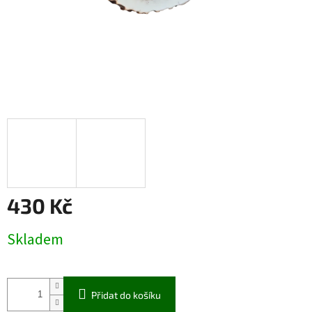
430 Kč
Měrná
Skladem
cena:
Přidat do košíku