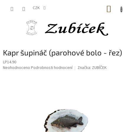
Přejít
NÁKUP
na
CZK
obsah
KOŠÍK
Kapr šupináč (parohové bolo - řez)
LP14.90
Průměrné
Neohodnoceno
Podrobnosti hodnocení
Značka:
ZUBÍČEK
hodnocení
produktu
je
0,0
z
5
hvězdiček.