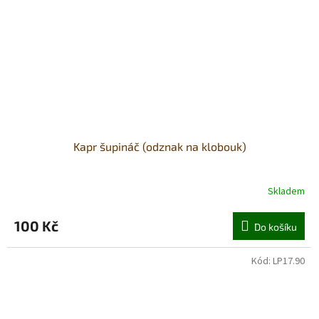
Kapr šupináč (odznak na klobouk)
Skladem
100 Kč
Do košíku
Kód:
LP17.90