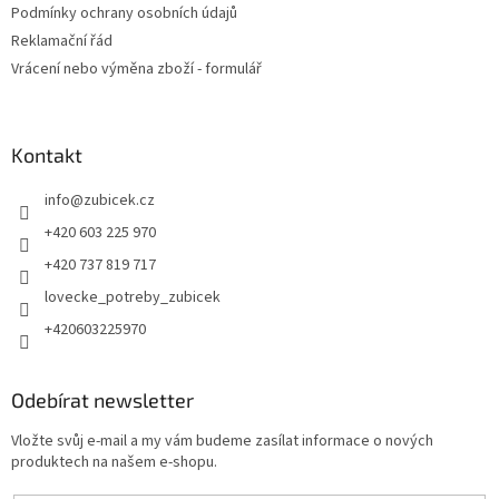
Podmínky ochrany osobních údajů
Reklamační řád
Vrácení nebo výměna zboží - formulář
Kontakt
info
@
zubicek.cz
+420 603 225 970
+420 737 819 717
lovecke_potreby_zubicek
+420603225970
Odebírat newsletter
Vložte svůj e-mail a my vám budeme zasílat informace o nových
produktech na našem e-shopu.