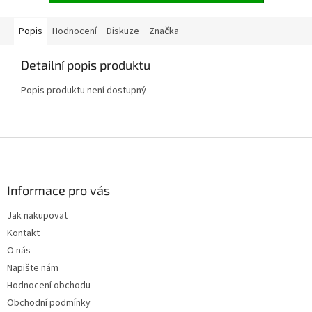
Popis
Hodnocení
Diskuze
Značka
Detailní popis produktu
Popis produktu není dostupný
Z
á
p
a
Informace pro vás
t
Jak nakupovat
í
Kontakt
O nás
Napište nám
Hodnocení obchodu
Obchodní podmínky