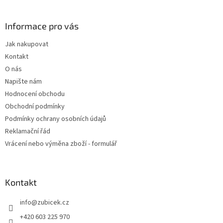
á
p
a
Informace pro vás
t
Jak nakupovat
í
Kontakt
O nás
Napište nám
Hodnocení obchodu
Obchodní podmínky
Podmínky ochrany osobních údajů
Reklamační řád
Vrácení nebo výměna zboží - formulář
Kontakt
info
@
zubicek.cz
+420 603 225 970