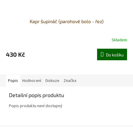
Kapr šupináč (parohové bolo - řez)
Skladem
430 Kč
Do košíku
Popis
Hodnocení
Diskuze
Značka
Detailní popis produktu
Popis produktu není dostupný
Z