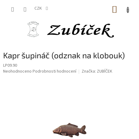
Přejít
NÁKUP
na
CZK
obsah
KOŠÍK
Kapr šupináč (odznak na klobouk)
LP09.90
Průměrné
Neohodnoceno
Podrobnosti hodnocení
Značka:
ZUBÍČEK
hodnocení
produktu
je
0,0
z
5
hvězdiček.