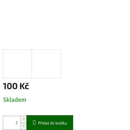
100 Kč
Měrná
Skladem
cena:
Přidat do košíku