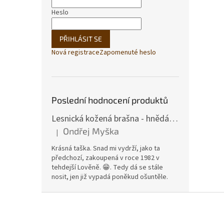
Heslo
PŘIHLÁSIT SE
Nová registrace
Zapomenuté heslo
Poslední hodnocení produktů
Lesnická kožená brašna - hnědá hovězina
Ondřej Myška
|
Hodnocení produktu je 5 z 5 hvězdiček.
Krásná taška. Snad mi vydrží, jako ta
předchozí, zakoupená v roce 1982 v
tehdejší Lověně. 😁. Tedy dá se stále
nosit, jen již vypadá poněkud ošuntěle.
Z
á
p