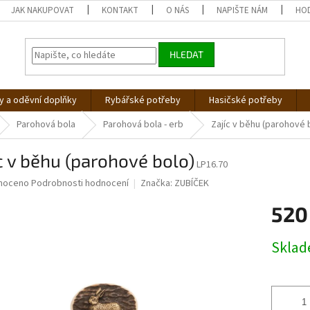
JAK NAKUPOVAT
KONTAKT
O NÁS
NAPIŠTE NÁM
HO
HLEDAT
 a oděvní doplňky
Rybářské potřeby
Hasičské potřeby
Parohová bola
Parohová bola - erb
Zajíc v běhu (parohové 
c v běhu (parohové bolo)
LP16.70
né
noceno
Podrobnosti hodnocení
Značka:
ZUBÍČEK
ní
520
u
Měrná
Skla
cena:
ek.