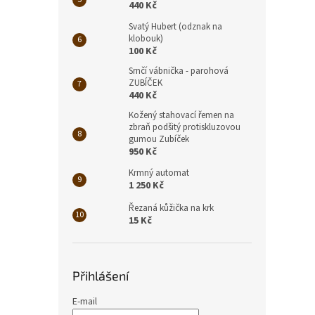
440 Kč
Svatý Hubert (odznak na
klobouk)
100 Kč
Srnčí vábnička - parohová
ZUBÍČEK
440 Kč
Kožený stahovací řemen na
zbraň podšitý protiskluzovou
gumou Zubíček
950 Kč
Krmný automat
1 250 Kč
Řezaná kůžička na krk
15 Kč
Přihlášení
E-mail