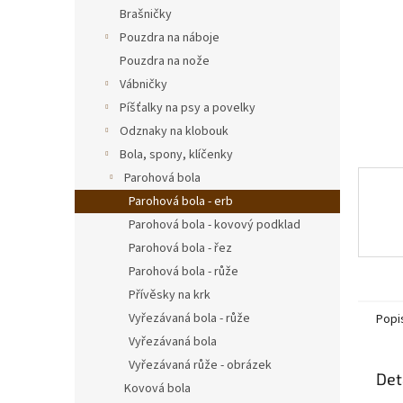
n
Brašničky
e
Pouzdra na náboje
l
Pouzdra na nože
Vábničky
Píšťalky na psy a povelky
Odznaky na klobouk
Bola, spony, klíčenky
Parohová bola
Parohová bola - erb
Parohová bola - kovový podklad
Parohová bola - řez
Parohová bola - růže
Přívěsky na krk
Vyřezávaná bola - růže
Popi
Vyřezávaná bola
Vyřezávaná růže - obrázek
Det
Kovová bola