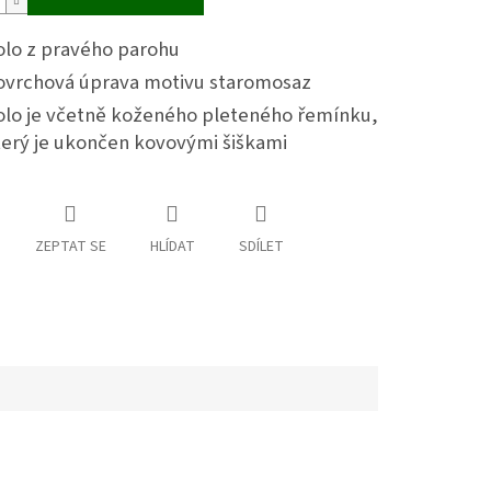
olo z pravého parohu
ovrchová úprava motivu staromosaz
olo je včetně koženého pleteného řemínku,
terý je ukončen kovovými šiškami
ZEPTAT SE
HLÍDAT
SDÍLET