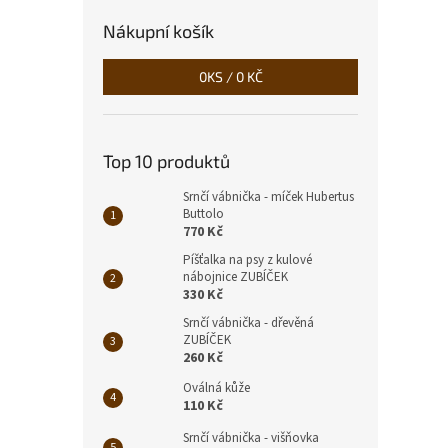
Nákupní košík
0
KS /
0 KČ
Top 10 produktů
Srnčí vábnička - míček Hubertus
Buttolo
770 Kč
Píšťalka na psy z kulové
nábojnice ZUBÍČEK
330 Kč
Srnčí vábnička - dřevěná
ZUBÍČEK
260 Kč
Oválná kůže
110 Kč
Srnčí vábnička - višňovka