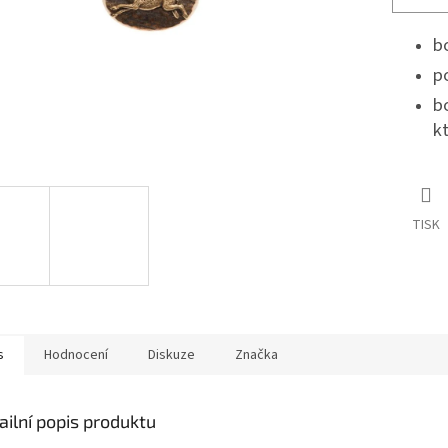
b
p
b
k
TISK
s
Hodnocení
Diskuze
Značka
ailní popis produktu