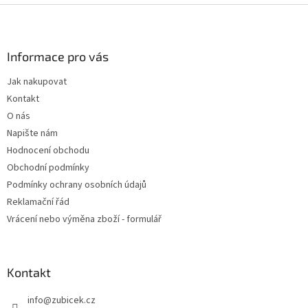
Z
á
p
a
Informace pro vás
t
Jak nakupovat
í
Kontakt
O nás
Napište nám
Hodnocení obchodu
Obchodní podmínky
Podmínky ochrany osobních údajů
Reklamační řád
Vrácení nebo výměna zboží - formulář
Kontakt
info
@
zubicek.cz