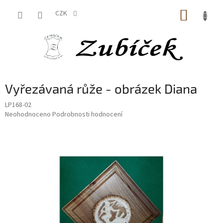
Přejít
NÁKUP
na
CZK
obsah
KOŠÍK
Vyřezávaná růže - obrázek Diana
LP168-02
Průměrné
Neohodnoceno
Podrobnosti hodnocení
hodnocení
produktu
je
0,0
z
5
hvězdiček.