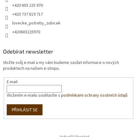
+420 603 225 970
+420 737 819 717
lovecke_potreby_zubicek
+420603225970
Odebírat newsletter
Vložte svůj e-mail a my vám budeme zasílat informace o nových
produktech na našem e-shopu.
E-mail
Vložením e-mailu souhlasíte s
podmínkami ochrany osobních údajů
PŘIHLÁSIT SE
Vytvořil Shoptet