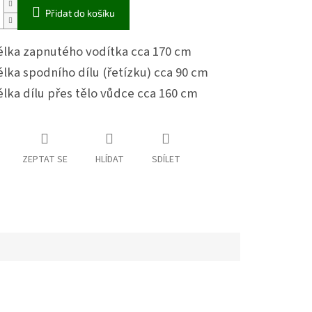
Přidat do košíku
élka zapnutého vodítka cca 170 cm
lka spodního dílu (řetízku) cca 90 cm
lka dílu přes tělo vůdce cca 160 cm
ZEPTAT SE
HLÍDAT
SDÍLET