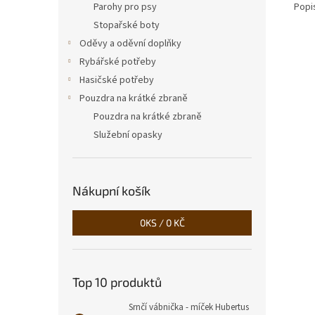
Popi
Parohy pro psy
Stopařské boty
Oděvy a oděvní doplňky
Rybářské potřeby
Hasičské potřeby
Pouzdra na krátké zbraně
Pouzdra na krátké zbraně
Služební opasky
Nákupní košík
0
KS /
0 KČ
Top 10 produktů
Srnčí vábnička - míček Hubertus