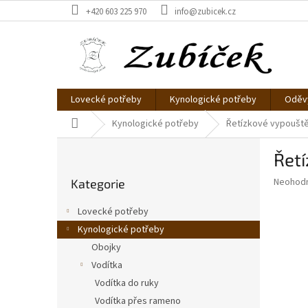
Přejít
+420 603 225 970
info@zubicek.cz
na
obsah
Lovecké potřeby
Kynologické potřeby
Oděvy
Domů
Kynologické potřeby
Řetízkové vypouště
P
Řetí
o
Přeskočit
s
Průměr
Neohod
Kategorie
kategorie
t
hodnoce
r
produkt
Lovecké potřeby
a
je
Kynologické potřeby
0,0
n
z
Obojky
n
5
í
Vodítka
hvězdič
p
Vodítka do ruky
a
Vodítka přes rameno