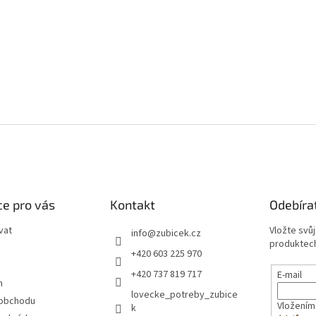
e pro vás
Kontakt
Odebíra
vat
Vložte svů
info
@
zubicek.cz
produktech
+420 603 225 970
+420 737 819 717
E-mail
m
lovecke_potreby_zubice
 obchodu
Vložením
k