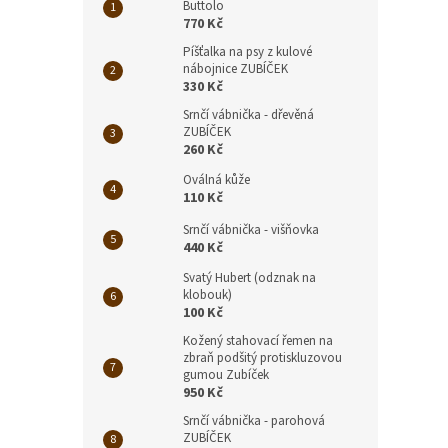
Buttolo
770 Kč
Píšťalka na psy z kulové
nábojnice ZUBÍČEK
330 Kč
Srnčí vábnička - dřevěná
ZUBÍČEK
260 Kč
Oválná kůže
110 Kč
Srnčí vábnička - višňovka
440 Kč
Svatý Hubert (odznak na
klobouk)
100 Kč
Kožený stahovací řemen na
zbraň podšitý protiskluzovou
gumou Zubíček
950 Kč
Srnčí vábnička - parohová
ZUBÍČEK