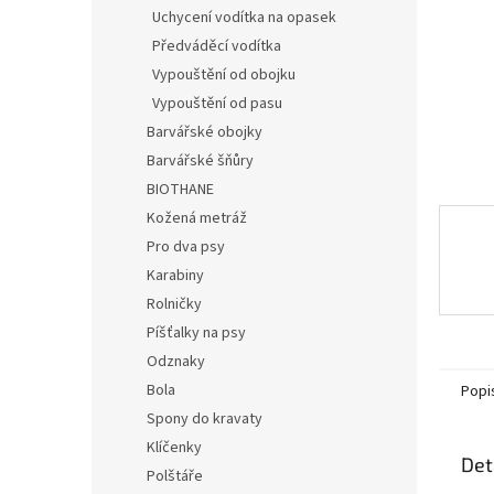
n
Uchycení vodítka na opasek
e
Předváděcí vodítka
l
Vypouštění od obojku
Vypouštění od pasu
Barvářské obojky
Barvářské šňůry
BIOTHANE
Kožená metráž
Pro dva psy
Karabiny
Rolničky
Píšťalky na psy
Odznaky
Bola
Popi
Spony do kravaty
Klíčenky
Det
Polštáře