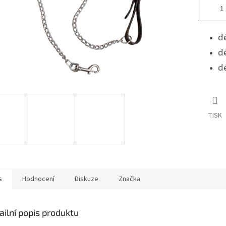
d
dé
dé
TISK
s
Hodnocení
Diskuze
Značka
ailní popis produktu