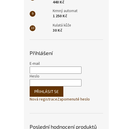
440 Kč
Krmný automat
1 250 Kč
Kulatá kůže
30 Kč
Přihlášení
E-mail
Heslo
PŘIHLÁSIT SE
Nová registrace
Zapomenuté heslo
Poslední hodnocení produktů