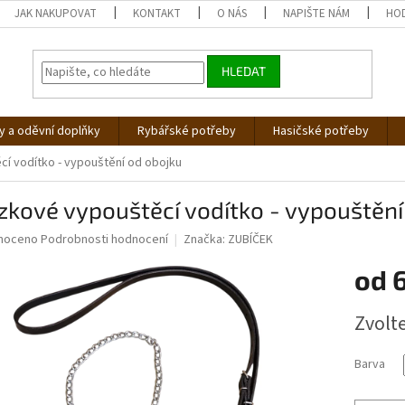
JAK NAKUPOVAT
KONTAKT
O NÁS
NAPIŠTE NÁM
HO
HLEDAT
 a oděvní doplňky
Rybářské potřeby
Hasičské potřeby
cí vodítko - vypouštění od obojku
zkové vypouštěcí vodítko - vypouštění
né
noceno
Podrobnosti hodnocení
Značka:
ZUBÍČEK
ní
od
u
Měrná
Zvolt
cena:
ek.
Barva