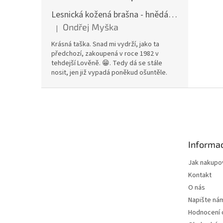
Lesnická kožená brašna - hnědá hovězina
Ondřej Myška
|
Hodnocení produktu je 5 z 5 hvězdiček.
Krásná taška. Snad mi vydrží, jako ta
předchozí, zakoupená v roce 1982 v
tehdejší Lověně. 😁. Tedy dá se stále
nosit, jen již vypadá poněkud ošuntěle.
Z
á
p
a
t
Informac
í
Jak nakupo
Kontakt
O nás
Napište ná
Hodnocení