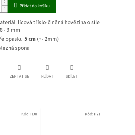
Přidat do košíku
teriál: lícová tříslo-činěná hovězina o síle
,8 - 3 mm
íře opasku
5 cm
(+- 2mm)
elezná spona
ZEPTAT SE
HLÍDAT
SDÍLET
Kód:
H38
Kód:
H71