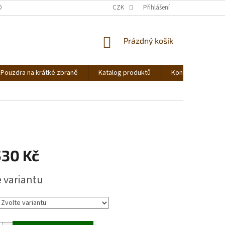
DNOCENÍ OBCHODU
OBCHODNÍ PODMÍNKY
CZK
Přihlášení
PODMÍNKY OCHRANY OS
NÁKUPNÍ
Prázdný košík
KOŠÍK
Pouzdra na krátké zbraně
Katalog produktů
Kontakt
Ná
530 Kč
e variantu