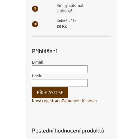
Krmný automat
1 250 Kč
Kulatá kůže
30 Kč
Přihlášení
E-mail
Heslo
PŘIHLÁSIT SE
Nová registrace
Zapomenuté heslo
Poslední hodnocení produktů