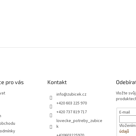
e pro vás
Kontakt
Odebíra
vat
Vložte svů
info
@
zubicek.cz
produktech
+420 603 225 970
+420 737 819 717
E-mail
m
lovecke_potreby_zubice
 obchodu
Vložením
k
podmínky
údajů
+420603225970