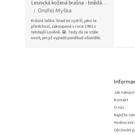
Lesnická kožená brašna - hnědá hovězina
Ondřej Myška
|
Hodnocení produktu je 5 z 5 hvězdiček.
Krásná taška. Snad mi vydrží, jako ta
předchozí, zakoupená v roce 1982 v
tehdejší Lověně. 😁. Tedy dá se stále
nosit, jen již vypadá poněkud ošuntěle.
Z
á
p
a
t
Informac
í
Jak nakupo
Kontakt
O nás
Napište ná
Hodnocení
Obchodní 