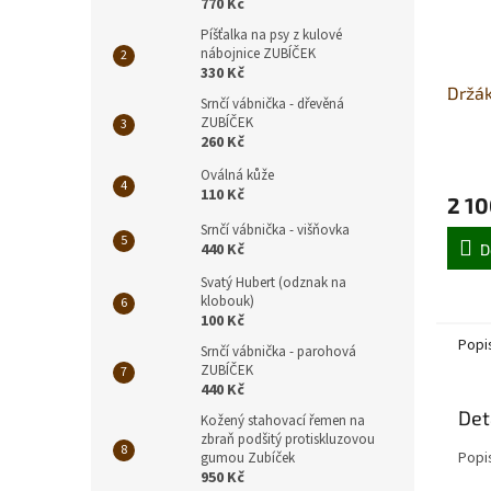
770 Kč
Píšťalka na psy z kulové
nábojnice ZUBÍČEK
330 Kč
Držák
Srnčí vábnička - dřevěná
ZUBÍČEK
260 Kč
Oválná kůže
110 Kč
2 10
Srnčí vábnička - višňovka
440 Kč
D
Svatý Hubert (odznak na
klobouk)
100 Kč
Popi
Srnčí vábnička - parohová
ZUBÍČEK
440 Kč
Det
Kožený stahovací řemen na
zbraň podšitý protiskluzovou
Popi
gumou Zubíček
950 Kč