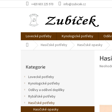
Přejít
+420 603 225 970
info@zubicek.cz
na
obsah
Lovecké potřeby
Kynologické potřeby
Oděvy
Domů
Hasičské potřeby
Hasičské opasky
P
Hasi
o
Přeskočit
s
Průměr
Neohod
Kategorie
kategorie
t
hodnoce
r
produkt
Lovecké potřeby
a
je
Kynologické potřeby
0,0
n
z
Oděvy a oděvní doplňky
n
5
í
Rybářské potřeby
hvězdič
p
Hasičské potřeby
a
Hasičské opasky