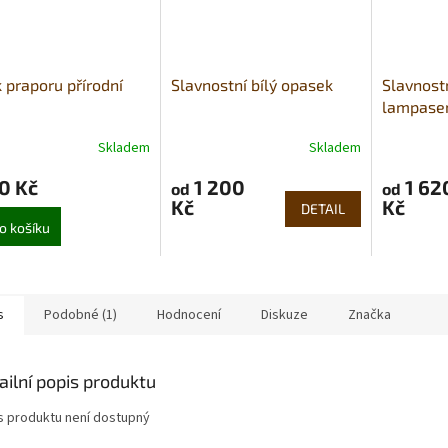
 praporu přírodní
Slavnostní bílý opasek
Slavnostn
lampas
Skladem
Skladem
0 Kč
1 200
1 62
od
od
Kč
Kč
DETAIL
o košíku
s
Podobné (1)
Hodnocení
Diskuze
Značka
ailní popis produktu
s produktu není dostupný