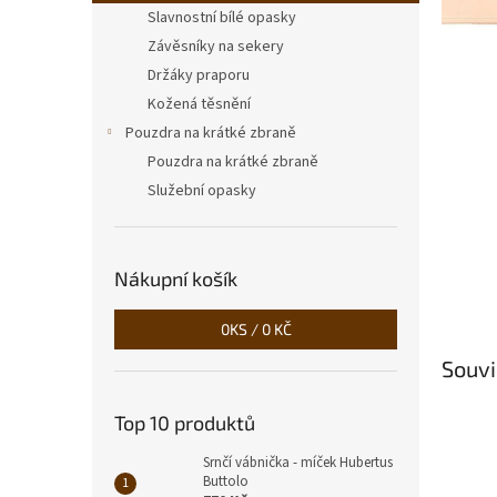
n
Slavnostní bílé opasky
e
Závěsníky na sekery
l
Držáky praporu
Kožená těsnění
Pouzdra na krátké zbraně
Pouzdra na krátké zbraně
Služební opasky
Nákupní košík
0
KS /
0 KČ
Souvi
Top 10 produktů
Srnčí vábnička - míček Hubertus
Buttolo