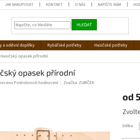
JAK NAKUPOVAT
KONTAKT
O NÁS
NAPIŠTE NÁM
HO
HLEDAT
 a oděvní doplňky
Rybářské potřeby
Hasičské potřeby
Hasičský opasek přírodní
čský opasek přírodní
né
noceno
Podrobnosti hodnocení
Značka:
ZUBÍČEK
ní
od
u
Měrná
Zvolt
cena:
ek.
Délka