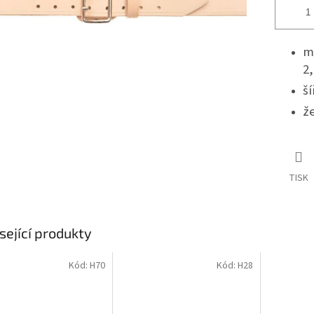
ma
2
š
ž
TISK
sející produkty
Kód:
H70
Kód:
H28