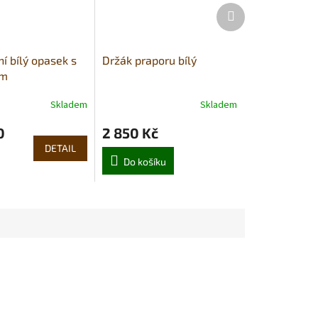
Další
produkt
í bílý opasek s
Držák praporu bílý
em
Skladem
Skladem
0
2 850 Kč
DETAIL
Do košíku