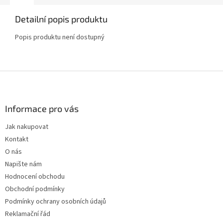
Detailní popis produktu
Popis produktu není dostupný
Z
á
p
a
Informace pro vás
t
Jak nakupovat
í
Kontakt
O nás
Napište nám
Hodnocení obchodu
Obchodní podmínky
Podmínky ochrany osobních údajů
Reklamační řád