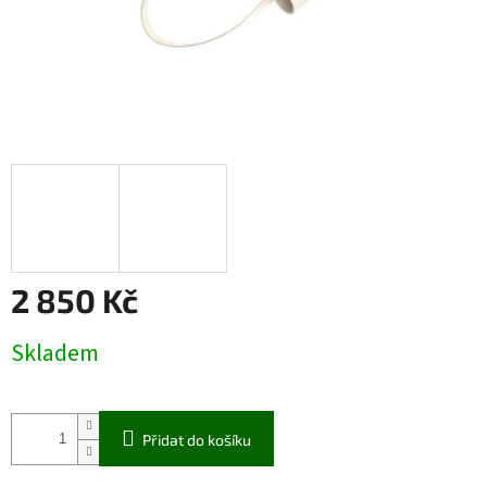
2 850 Kč
Měrná
Skladem
cena:
Přidat do košíku