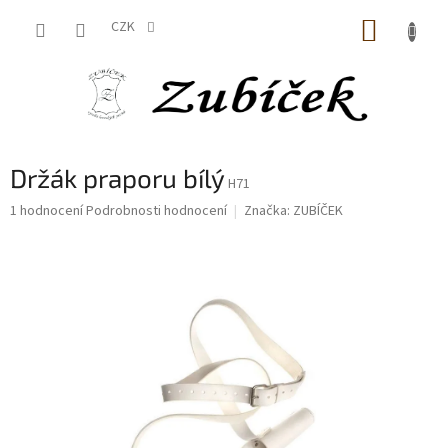
Přejít
NÁKUP
na
CZK
obsah
KOŠÍK
Držák praporu bílý
H71
Průměrné
1 hodnocení
Podrobnosti hodnocení
Značka:
ZUBÍČEK
hodnocení
produktu
je
5,0
z
5
hvězdiček.