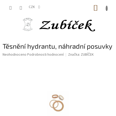
Přejít
NÁKUP
na
CZK
obsah
KOŠÍK
Těsnění hydrantu, náhradní posuvky
Průměrné
Neohodnoceno
Podrobnosti hodnocení
Značka:
ZUBÍČEK
hodnocení
produktu
je
0,0
z
5
hvězdiček.