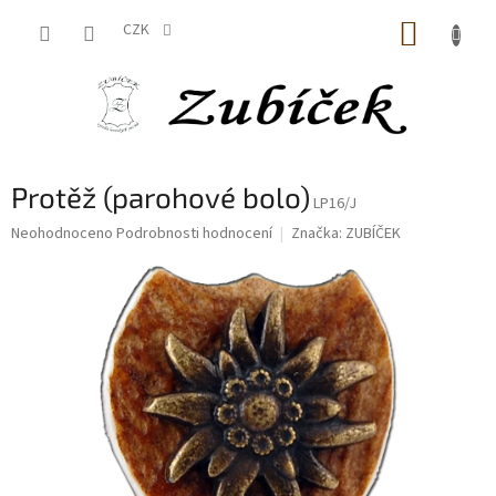
Přejít
NÁKUP
na
CZK
obsah
KOŠÍK
Protěž (parohové bolo)
LP16/J
Průměrné
Neohodnoceno
Podrobnosti hodnocení
Značka:
ZUBÍČEK
hodnocení
produktu
je
0,0
z
5
hvězdiček.