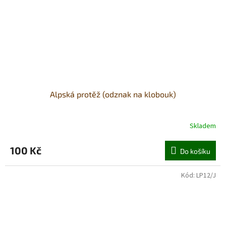
Alpská protěž (odznak na klobouk)
Skladem
100 Kč
Do košíku
Kód:
LP12/J