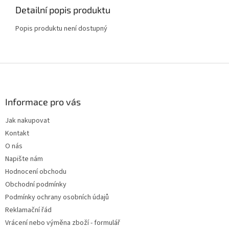
Detailní popis produktu
Popis produktu není dostupný
Z
á
p
a
Informace pro vás
t
Jak nakupovat
í
Kontakt
O nás
Napište nám
Hodnocení obchodu
Obchodní podmínky
Podmínky ochrany osobních údajů
Reklamační řád
Vrácení nebo výměna zboží - formulář