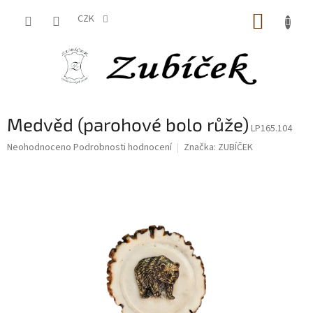
Přejít
NÁKUP
na
CZK
obsah
KOŠÍK
Medvěd (parohové bolo růže)
LP165.104
Průměrné
Neohodnoceno
Podrobnosti hodnocení
Značka:
ZUBÍČEK
hodnocení
produktu
je
0,0
z
5
hvězdiček.