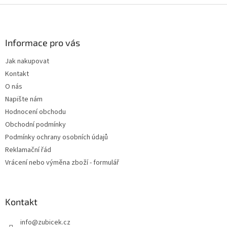
Z
á
p
a
Informace pro vás
t
Jak nakupovat
í
Kontakt
O nás
Napište nám
Hodnocení obchodu
Obchodní podmínky
Podmínky ochrany osobních údajů
Reklamační řád
Vrácení nebo výměna zboží - formulář
Kontakt
info
@
zubicek.cz