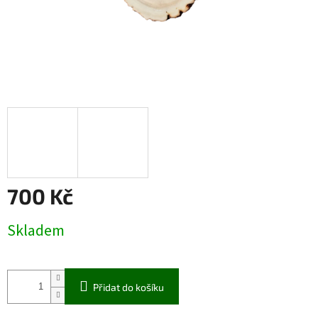
700 Kč
Měrná
Skladem
cena:
Přidat do košíku