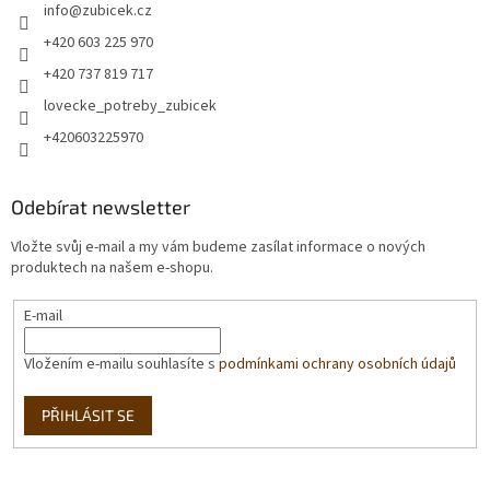
info
@
zubicek.cz
+420 603 225 970
+420 737 819 717
lovecke_potreby_zubicek
+420603225970
Odebírat newsletter
Vložte svůj e-mail a my vám budeme zasílat informace o nových
produktech na našem e-shopu.
E-mail
Vložením e-mailu souhlasíte s
podmínkami ochrany osobních údajů
PŘIHLÁSIT SE