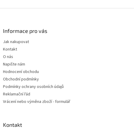
Z
á
p
a
Informace pro vás
t
Jak nakupovat
í
Kontakt
O nás
Napište nám
Hodnocení obchodu
Obchodní podmínky
Podmínky ochrany osobních údajů
Reklamační řád
Vrácení nebo výměna zboží - formulář
Kontakt