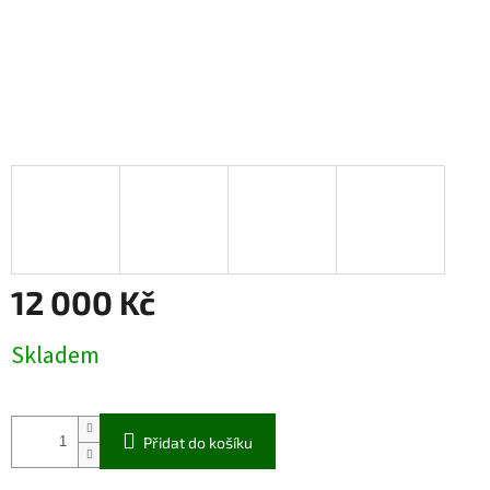
12 000 Kč
Měrná
Skladem
cena:
Přidat do košíku