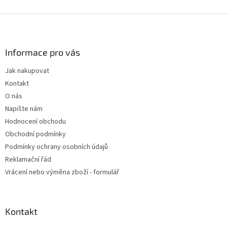
Z
á
p
a
Informace pro vás
t
Jak nakupovat
í
Kontakt
O nás
Napište nám
Hodnocení obchodu
Obchodní podmínky
Podmínky ochrany osobních údajů
Reklamační řád
Vrácení nebo výměna zboží - formulář
Kontakt