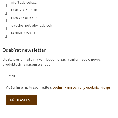
info
@
zubicek.cz
+420 603 225 970
+420 737 819 717
lovecke_potreby_zubicek
+420603225970
Odebírat newsletter
Vložte svůj e-mail a my vám budeme zasílat informace o nových
produktech na našem e-shopu.
E-mail
Vložením e-mailu souhlasíte s
podmínkami ochrany osobních údajů
PŘIHLÁSIT SE