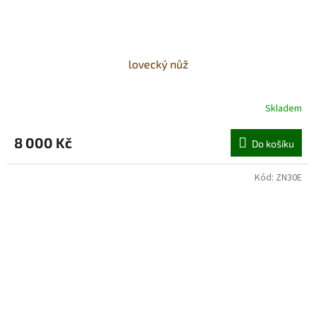
lovecký nůž
Skladem
8 000 Kč
Do košíku
Kód:
ZN30E