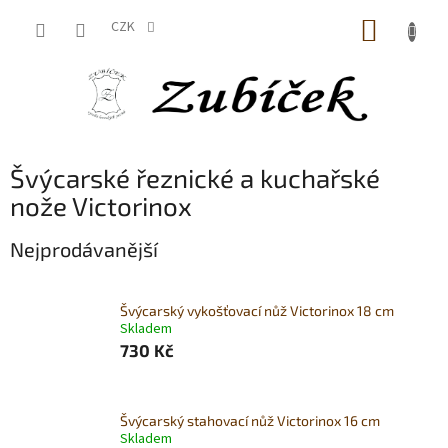
Přejít
NÁKUP
na
CZK
obsah
KOŠÍK
Švýcarské řeznické a kuchařské
nože Victorinox
Nejprodávanější
Švýcarský vykošťovací nůž Victorinox 18 cm
Skladem
730 Kč
Švýcarský stahovací nůž Victorinox 16 cm
Skladem