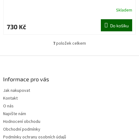
Skladem
730 Kč
Do košíku
7
položek celkem
O
v
l
Z
á
á
d
p
a
a
Informace pro vás
c
t
í
Jak nakupovat
í
p
Kontakt
r
v
O nás
k
Napište nám
y
Hodnocení obchodu
v
ý
Obchodní podmínky
p
Podmínky ochrany osobních údajů