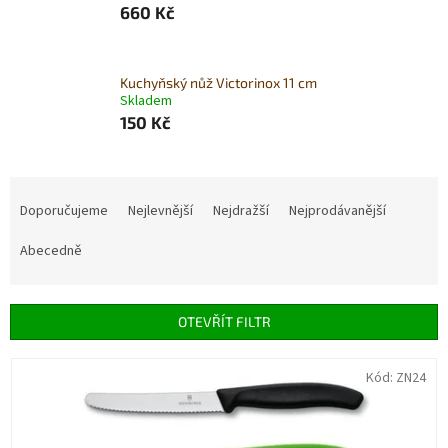
660 Kč
Kuchyňský nůž Victorinox 11 cm
Skladem
150 Kč
Ř
a
Doporučujeme
Nejlevnější
Nejdražší
Nejprodávanější
z
e
Abecedně
n
í
p
OTEVŘÍT FILTR
r
o
V
Kód:
ZN24
d
ý
u
p
k
i