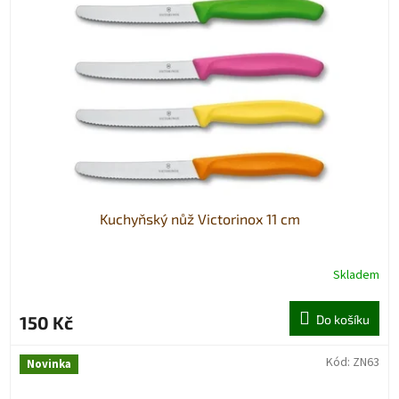
t
s
ů
p
r
o
d
u
k
t
ů
Kuchyňský nůž Victorinox 11 cm
Skladem
150 Kč
Do košíku
Kód:
ZN63
Novinka