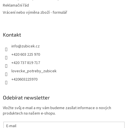
i
Reklamační řád
s
u
Vrácení nebo výměna zboží - formulář
Kontakt
info
@
zubicek.cz
+420 603 225 970
+420 737 819 717
lovecke_potreby_zubicek
+420603225970
Odebírat newsletter
Vložte svůj e-mail a my vám budeme zasílat informace o nových
produktech na našem e-shopu.
E-mail