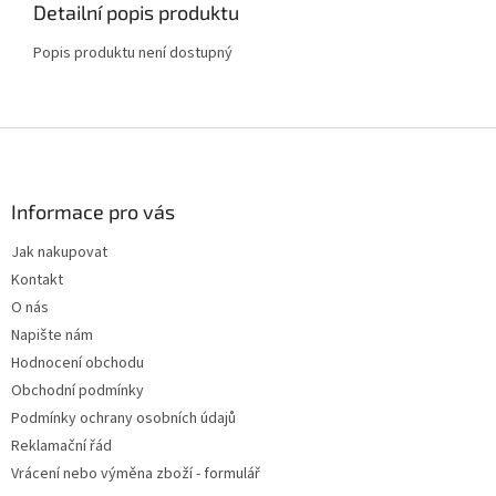
Detailní popis produktu
Popis produktu není dostupný
Z
á
p
a
Informace pro vás
t
Jak nakupovat
í
Kontakt
O nás
Napište nám
Hodnocení obchodu
Obchodní podmínky
Podmínky ochrany osobních údajů
Reklamační řád
Vrácení nebo výměna zboží - formulář