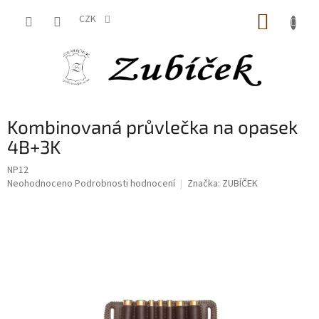
Přejít
NÁKUP
na
CZK
obsah
KOŠÍK
Kombinovaná průvlečka na opasek
4B+3K
NP12
Průměrné
Neohodnoceno
Podrobnosti hodnocení
Značka:
ZUBÍČEK
hodnocení
produktu
je
0,0
z
5
hvězdiček.