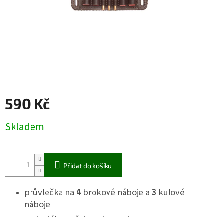
590 Kč
Měrná
Skladem
cena:
Přidat do košíku
průvlečka na
4
brokové náboje a
3
kulové
náboje