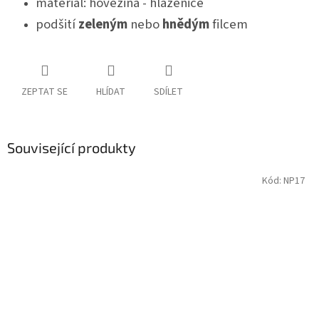
materiál: hovězina - hlazenice
podšití
zeleným
nebo
hnědým
filcem
ZEPTAT SE
HLÍDAT
SDÍLET
Související produkty
Kód:
NP17