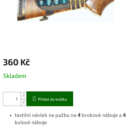
360 Kč
Měrná
Skladem
cena:
Přidat do košíku
textilní návlek na pažbu na
4
brokové náboje a
4
kulové náboje