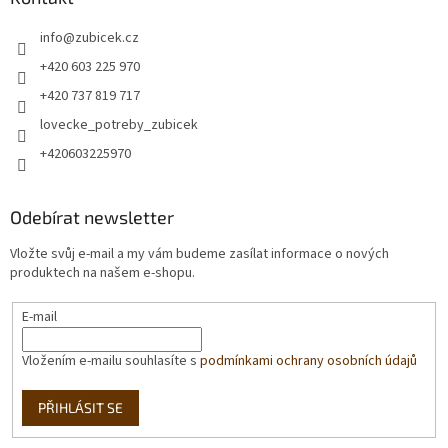
info
@
zubicek.cz
+420 603 225 970
+420 737 819 717
lovecke_potreby_zubicek
+420603225970
Odebírat newsletter
Vložte svůj e-mail a my vám budeme zasílat informace o nových
produktech na našem e-shopu.
E-mail
Vložením e-mailu souhlasíte s
podmínkami ochrany osobních údajů
PŘIHLÁSIT SE