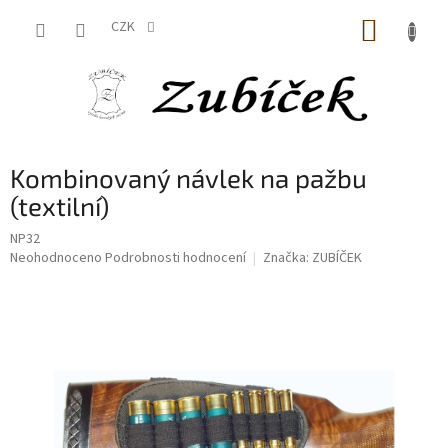
Přejít
NÁKUP
na
CZK
obsah
KOŠÍK
Kombinovaný návlek na pažbu
(textilní)
NP32
Průměrné
Neohodnoceno
Podrobnosti hodnocení
Značka:
ZUBÍČEK
hodnocení
produktu
je
0,0
z
5
hvězdiček.