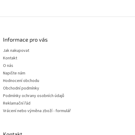
Z
á
p
a
Informace pro vás
t
Jak nakupovat
í
Kontakt
O nás
Napište nám
Hodnocení obchodu
Obchodní podmínky
Podmínky ochrany osobních údajů
Reklamační řád
Vrácení nebo výměna zboží - formulář
Kontakt