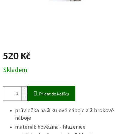
520 Kč
Měrná
Skladem
cena:
Přidat do košíku
průvlečka na
3
kulové náboje a
2
brokové
náboje
materiál: hovězina - hlazenice