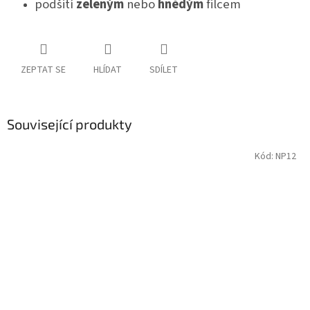
podšití
zeleným
nebo
hnědým
filcem
ZEPTAT SE
HLÍDAT
SDÍLET
Související produkty
Kód:
NP12