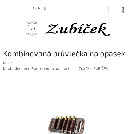
Přejít
NÁKUP
na
CZK
obsah
KOŠÍK
Kombinovaná průvlečka na opasek
NP17
Průměrné
Neohodnoceno
Podrobnosti hodnocení
Značka:
ZUBÍČEK
hodnocení
produktu
je
0,0
z
5
hvězdiček.