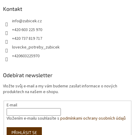
Kontakt
info
@
zubicek.cz
+420 603 225 970
+420 737 819 717
lovecke_potreby_zubicek
+420603225970
Odebírat newsletter
Vložte svůj e-mail a my vám budeme zasílat informace o nových
produktech na našem e-shopu.
E-mail
Vložením e-mailu souhlasíte s
podmínkami ochrany osobních údajů
PŘIHLÁSIT SE