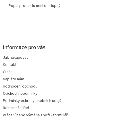
Popis produktu není dostupný
Z
á
p
a
Informace pro vás
t
Jak nakupovat
í
Kontakt
O nás
Napište nám
Hodnocení obchodu
Obchodní podmínky
Podmínky ochrany osobních údajů
Reklamační řád
Vrácení nebo výměna zboží - formulář