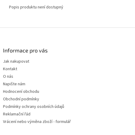
Popis produktu není dostupný
Z
á
p
a
Informace pro vás
t
Jak nakupovat
í
Kontakt
O nás
Napište nám
Hodnocení obchodu
Obchodní podmínky
Podmínky ochrany osobních údajů
Reklamační řád
Vrácení nebo výměna zboží - formulář