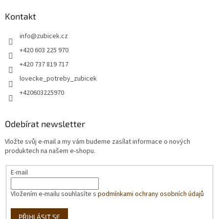
Kontakt
info
@
zubicek.cz
+420 603 225 970
+420 737 819 717
lovecke_potreby_zubicek
+420603225970
Odebírat newsletter
Vložte svůj e-mail a my vám budeme zasílat informace o nových
produktech na našem e-shopu.
E-mail
Vložením e-mailu souhlasíte s
podmínkami ochrany osobních údajů
PŘIHLÁSIT SE