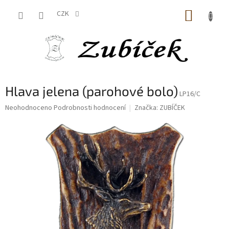
Přejít
NÁKUP
na
CZK
obsah
KOŠÍK
Hlava jelena (parohové bolo)
LP16/C
Průměrné
Neohodnoceno
Podrobnosti hodnocení
Značka:
ZUBÍČEK
hodnocení
produktu
je
0,0
z
5
hvězdiček.