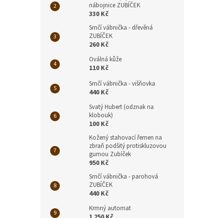
nábojnice ZUBÍČEK
330 Kč
Srnčí vábnička - dřevěná
ZUBÍČEK
260 Kč
Oválná kůže
110 Kč
Srnčí vábnička - višňovka
440 Kč
Svatý Hubert (odznak na
klobouk)
100 Kč
Kožený stahovací řemen na
zbraň podšitý protiskluzovou
gumou Zubíček
950 Kč
Srnčí vábnička - parohová
ZUBÍČEK
440 Kč
Krmný automat
1 250 Kč