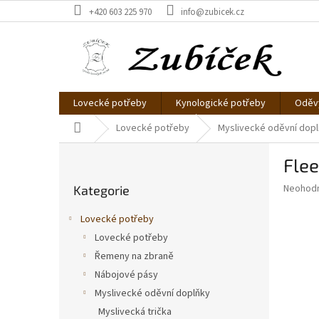
Přejít
+420 603 225 970
info@zubicek.cz
na
obsah
Lovecké potřeby
Kynologické potřeby
Oděvy
Domů
Lovecké potřeby
Myslivecké oděvní dop
P
Flee
o
Přeskočit
s
Průměr
Neohod
Kategorie
kategorie
t
hodnoce
r
produkt
Lovecké potřeby
a
je
Lovecké potřeby
0,0
n
z
Řemeny na zbraně
n
5
í
Nábojové pásy
hvězdič
p
Myslivecké oděvní doplňky
a
Myslivecká trička