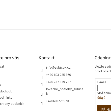
e pro vás
Kontakt
Odebíra
vat
Vložte svů
info
@
zubicek.cz
produktech
+420 603 225 970
+420 737 819 717
E-mail
m
lovecke_potreby_zubice
 obchodu
Vložením
k
podmínky
údajů
+420603225970
chrany osobních
PŘIHL