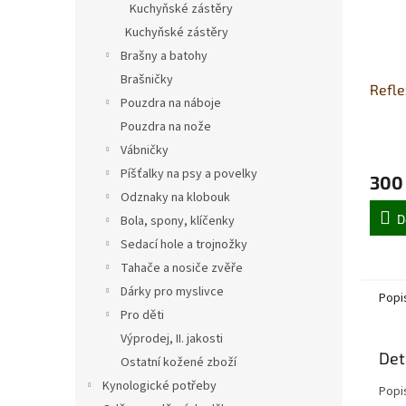
Kuchyňské zástěry
Kuchyňské zástěry
Brašny a batohy
Brašničky
Refle
Pouzdra na náboje
Pouzdra na nože
Vábničky
Píšťalky na psy a povelky
300
Odznaky na klobouk
D
Bola, spony, klíčenky
Sedací hole a trojnožky
Tahače a nosiče zvěře
Dárky pro myslivce
Popi
Pro děti
Výprodej, II. jakosti
Det
Ostatní kožené zboží
Kynologické potřeby
Popi