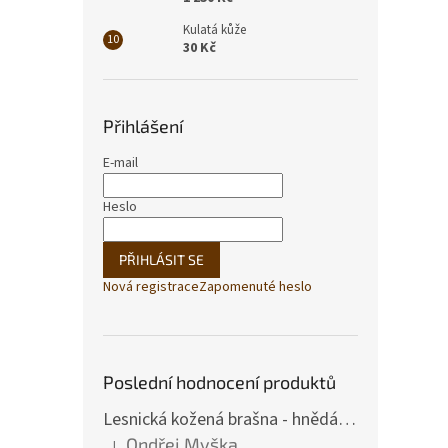
Kulatá kůže
30 Kč
Přihlášení
E-mail
Heslo
PŘIHLÁSIT SE
Nová registrace
Zapomenuté heslo
Poslední hodnocení produktů
Lesnická kožená brašna - hnědá hovězina
Ondřej Myška
|