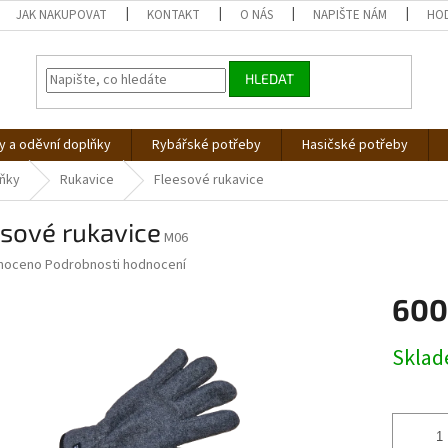
JAK NAKUPOVAT
KONTAKT
O NÁS
NAPIŠTE NÁM
HO
HLEDAT
 a oděvní doplňky
Rybářské potřeby
Hasičské potřeby
lňky
Rukavice
Fleesové rukavice
sové rukavice
M06
né
noceno
Podrobnosti hodnocení
ní
600
u
Měrná
Skla
cena:
ek.