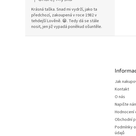
Hodnocení produktu je 5 z 5 hvězdiček.
Krásná taška. Snad mi vydrží, jako ta
předchozí, zakoupená v roce 1982 v
tehdejší Lověně. 😁. Tedy dá se stále
nosit, jen již vypadá poněkud ošuntěle.
Z
á
p
a
t
Informac
í
Jak nakupo
Kontakt
O nás
Napište ná
Hodnocení
Obchodní 
Podmínky o
údajů