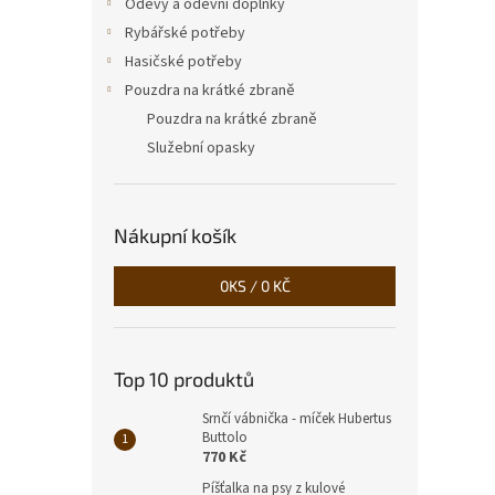
Oděvy a oděvní doplňky
Rybářské potřeby
Hasičské potřeby
Pouzdra na krátké zbraně
Pouzdra na krátké zbraně
Služební opasky
Nákupní košík
0
KS /
0 KČ
Top 10 produktů
Srnčí vábnička - míček Hubertus
Buttolo
770 Kč
Píšťalka na psy z kulové