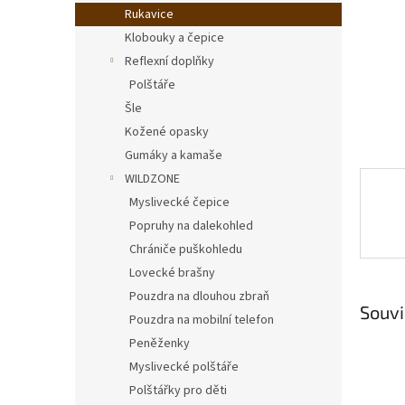
n
Rukavice
e
Klobouky a čepice
l
Reflexní doplňky
Polštáře
Šle
Kožené opasky
Gumáky a kamaše
WILDZONE
Myslivecké čepice
Popruhy na dalekohled
Chrániče puškohledu
Lovecké brašny
Pouzdra na dlouhou zbraň
Souvi
Pouzdra na mobilní telefon
Peněženky
Myslivecké polštáře
Polštářky pro děti