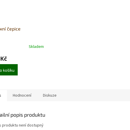
xní čepice
Skladem
 Kč
o košíku
s
Hodnocení
Diskuze
ailní popis produktu
s produktu není dostupný