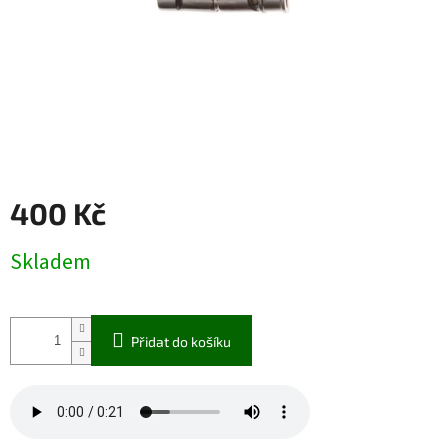
400 Kč
Měrná
Skladem
cena:
Přidat do košíku