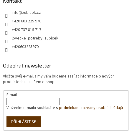
Kontakt
info
@
zubicek.cz
+420 603 225 970
+420 737 819 717
lovecke_potreby_zubicek
+420603225970
Odebírat newsletter
Vložte svůj e-mail a my vám budeme zasílat informace o nových
produktech na našem e-shopu.
E-mail
Vložením e-mailu souhlasíte s
podmínkami ochrany osobních údajů
PŘIHLÁSIT SE