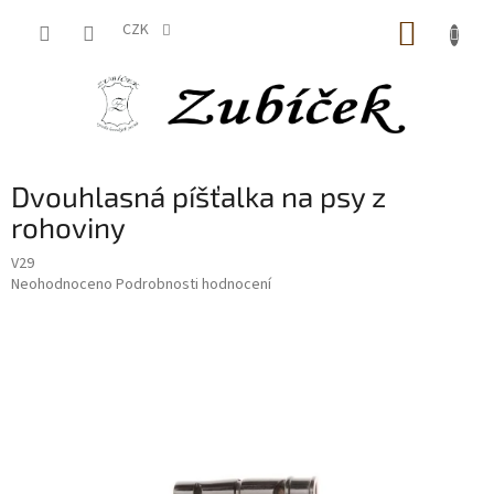
Přejít
NÁKUP
na
CZK
obsah
KOŠÍK
Dvouhlasná píšťalka na psy z
rohoviny
V29
Průměrné
Neohodnoceno
Podrobnosti hodnocení
hodnocení
produktu
je
0,0
z
5
hvězdiček.