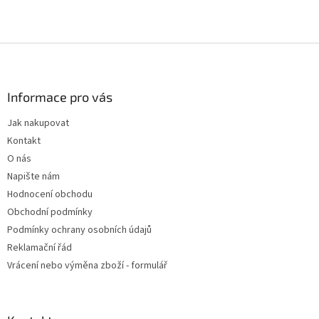
Z
á
p
a
Informace pro vás
t
Jak nakupovat
í
Kontakt
O nás
Napište nám
Hodnocení obchodu
Obchodní podmínky
Podmínky ochrany osobních údajů
Reklamační řád
Vrácení nebo výměna zboží - formulář