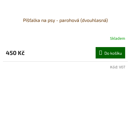
Píšťalka na psy - parohová (dvouhlasná)
Skladem
450 Kč
Do košíku
Kód:
V07