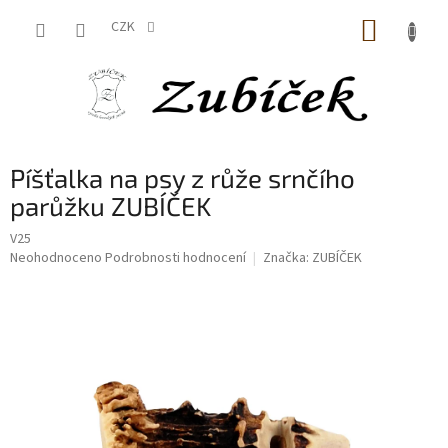
Přejít
NÁKUP
na
CZK
obsah
KOŠÍK
Píšťalka na psy z růže srnčího
parůžku ZUBÍČEK
V25
Průměrné
Neohodnoceno
Podrobnosti hodnocení
Značka:
ZUBÍČEK
hodnocení
produktu
je
0,0
z
5
hvězdiček.