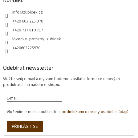
info
@
zubicek.cz
+420 603 225 970
+420 737 819 717
lovecke_potreby_zubicek
+420603225970
Odebírat newsletter
Vložte svůj e-mail a my vám budeme zasílat informace o nových
produktech na našem e-shopu.
E-mail
Vložením e-mailu souhlasíte s
podmínkami ochrany osobních údajů
PŘIHLÁSIT SE