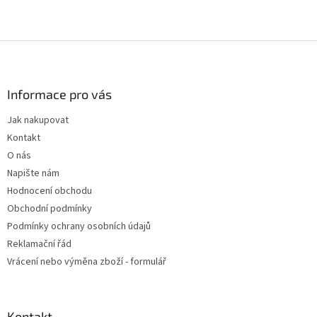
Z
á
p
a
Informace pro vás
t
Jak nakupovat
í
Kontakt
O nás
Napište nám
Hodnocení obchodu
Obchodní podmínky
Podmínky ochrany osobních údajů
Reklamační řád
Vrácení nebo výměna zboží - formulář
Kontakt