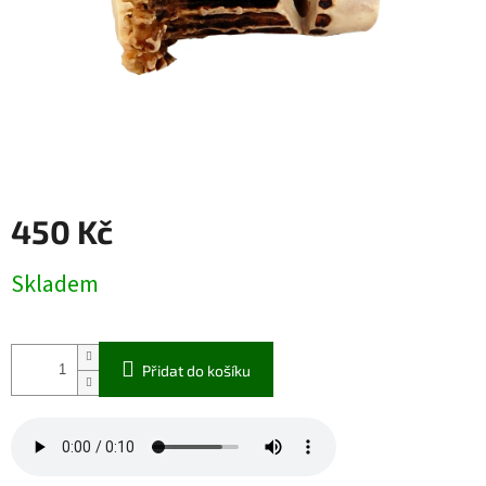
450 Kč
Měrná
Skladem
cena:
Přidat do košíku