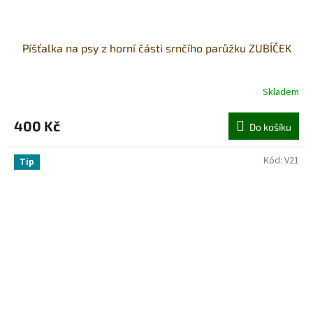
Píšťalka na psy z horní části srnčího parůžku ZUBÍČEK
Skladem
400 Kč
Do košíku
Kód:
V21
Tip