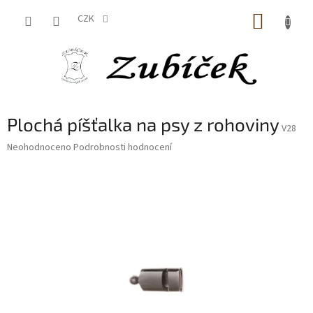
Přejít
NÁKUP
na
CZK
obsah
KOŠÍK
Plochá píšťalka na psy z rohoviny
V28
Průměrné
Neohodnoceno
Podrobnosti hodnocení
hodnocení
produktu
je
0,0
z
5
hvězdiček.