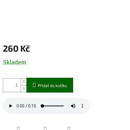
260 Kč
Měrná
Skladem
cena:
Přidat do košíku