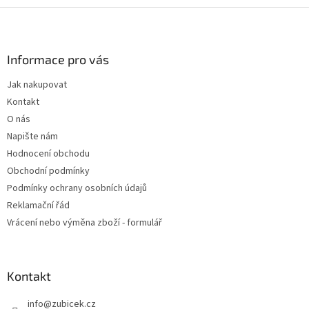
Z
á
p
a
Informace pro vás
t
Jak nakupovat
í
Kontakt
O nás
Napište nám
Hodnocení obchodu
Obchodní podmínky
Podmínky ochrany osobních údajů
Reklamační řád
Vrácení nebo výměna zboží - formulář
Kontakt
info
@
zubicek.cz