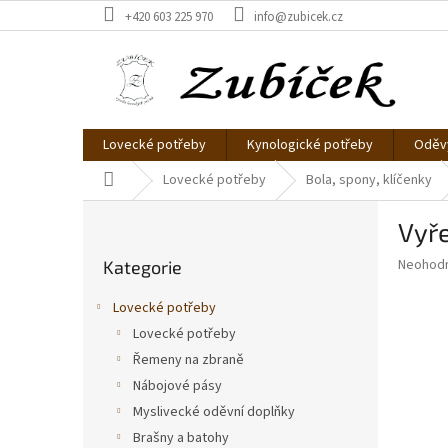
Přejít
+420 603 225 970
info@zubicek.cz
na
obsah
Lovecké potřeby
Kynologické potřeby
Oděvy
Domů
Lovecké potřeby
Bola, spony, klíčenky
P
Vyře
o
Přeskočit
s
Průměr
Neohod
Kategorie
kategorie
t
hodnoce
r
produkt
Lovecké potřeby
a
je
Lovecké potřeby
0,0
n
z
Řemeny na zbraně
n
5
í
Nábojové pásy
hvězdič
p
Myslivecké oděvní doplňky
a
Brašny a batohy