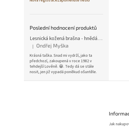
Nová registrace
Zapomenuté heslo
Poslední hodnocení produktů
Lesnická kožená brašna - hnědá hovězina
Ondřej Myška
|
Hodnocení produktu je 5 z 5 hvězdiček.
Krásná taška. Snad mi vydrží, jako ta
předchozí, zakoupená v roce 1982 v
tehdejší Lověně. 😁. Tedy dá se stále
nosit, jen již vypadá poněkud ošuntěle.
Z
á
p
a
t
Informac
í
Jak nakupo