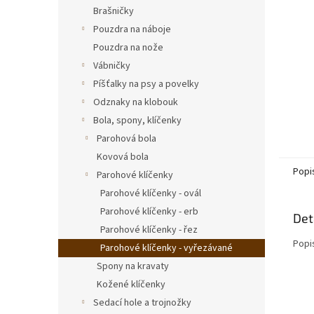
n
Brašničky
e
Pouzdra na náboje
l
Pouzdra na nože
Vábničky
Píšťalky na psy a povelky
Odznaky na klobouk
Bola, spony, klíčenky
Parohová bola
Kovová bola
Popi
Parohové klíčenky
Parohové klíčenky - ovál
Parohové klíčenky - erb
Det
Parohové klíčenky - řez
Popi
Parohové klíčenky - vyřezávané
Spony na kravaty
Kožené klíčenky
Sedací hole a trojnožky