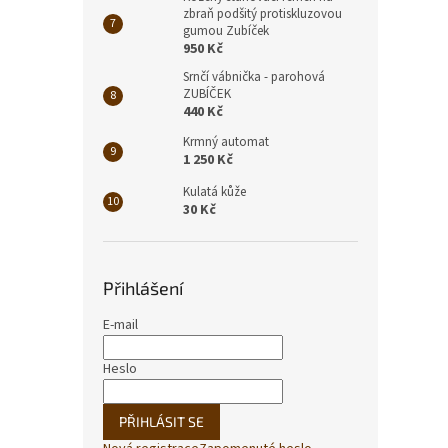
zbraň podšitý protiskluzovou
gumou Zubíček
950 Kč
Srnčí vábnička - parohová
ZUBÍČEK
440 Kč
Krmný automat
1 250 Kč
Kulatá kůže
30 Kč
Přihlášení
E-mail
Heslo
PŘIHLÁSIT SE