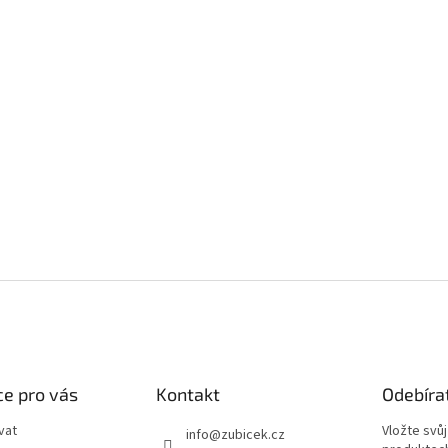
e pro vás
Kontakt
Odebíra
vat
Vložte svů
info
@
zubicek.cz