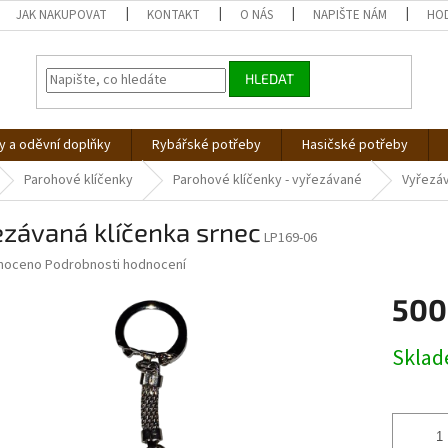
JAK NAKUPOVAT
KONTAKT
O NÁS
NAPIŠTE NÁM
HO
HLEDAT
 a oděvní doplňky
Rybářské potřeby
Hasičské potřeby
Parohové klíčenky
Parohové klíčenky - vyřezávané
Vyřezáv
závaná klíčenka srnec
LP169-06
né
noceno
Podrobnosti hodnocení
ní
500
u
Měrná
Skla
cena:
ek.