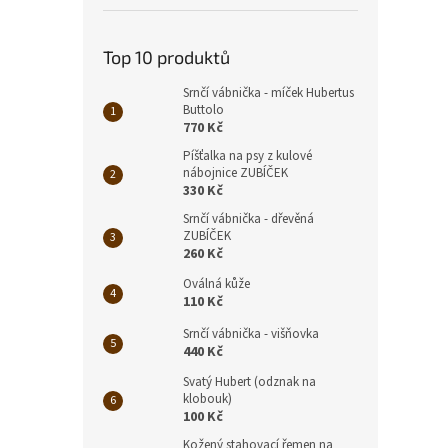
Top 10 produktů
Srnčí vábnička - míček Hubertus
Buttolo
770 Kč
Píšťalka na psy z kulové
nábojnice ZUBÍČEK
330 Kč
Srnčí vábnička - dřevěná
ZUBÍČEK
260 Kč
Oválná kůže
110 Kč
Srnčí vábnička - višňovka
440 Kč
Svatý Hubert (odznak na
klobouk)
100 Kč
Kožený stahovací řemen na