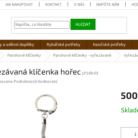
JAK NAKUPOVAT
KONTAKT
O NÁS
NAPIŠTE NÁM
HO
HLEDAT
 a oděvní doplňky
Rybářské potřeby
Hasičské potřeby
Parohové klíčenky
Parohové klíčenky - vyřezávané
Vyřezáv
ezávaná klíčenka hořec
LP169-03
né
noceno
Podrobnosti hodnocení
ní
500
u
Měrná
Skla
cena:
ek.