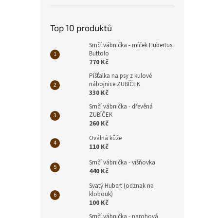
Top 10 produktů
Srnčí vábnička - míček Hubertus
Buttolo
770 Kč
Píšťalka na psy z kulové
nábojnice ZUBÍČEK
330 Kč
Srnčí vábnička - dřevěná
ZUBÍČEK
260 Kč
Oválná kůže
110 Kč
Srnčí vábnička - višňovka
440 Kč
Svatý Hubert (odznak na
klobouk)
100 Kč
Srnčí vábnička - parohová