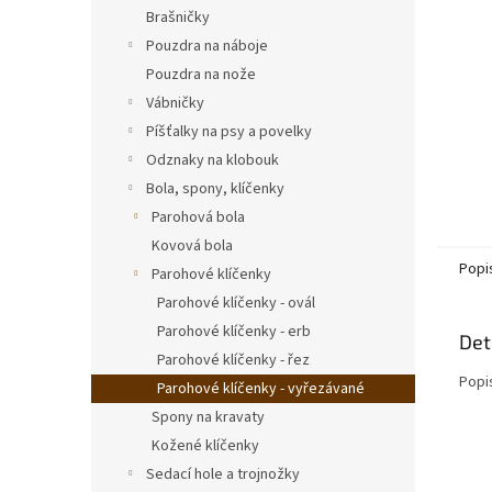
n
Brašničky
e
Pouzdra na náboje
l
Pouzdra na nože
Vábničky
Píšťalky na psy a povelky
Odznaky na klobouk
Bola, spony, klíčenky
Parohová bola
Kovová bola
Popi
Parohové klíčenky
Parohové klíčenky - ovál
Parohové klíčenky - erb
Det
Parohové klíčenky - řez
Popi
Parohové klíčenky - vyřezávané
Spony na kravaty
Kožené klíčenky
Sedací hole a trojnožky