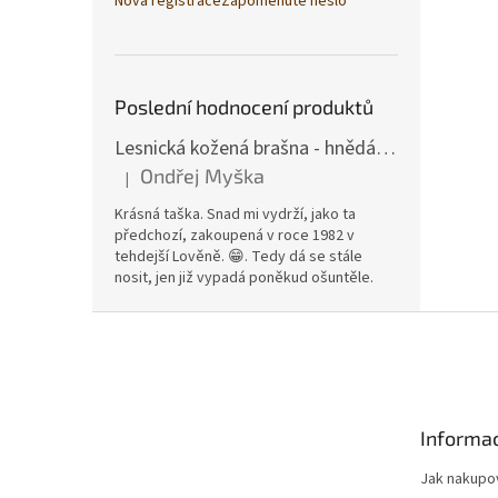
Nová registrace
Zapomenuté heslo
Poslední hodnocení produktů
Lesnická kožená brašna - hnědá hovězina
Ondřej Myška
|
Hodnocení produktu je 5 z 5 hvězdiček.
Krásná taška. Snad mi vydrží, jako ta
předchozí, zakoupená v roce 1982 v
tehdejší Lověně. 😁. Tedy dá se stále
nosit, jen již vypadá poněkud ošuntěle.
Z
á
p
a
t
Informac
í
Jak nakupo