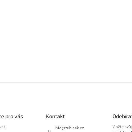
e pro vás
Kontakt
Odebíra
vat
Vložte svů
info
@
zubicek.cz