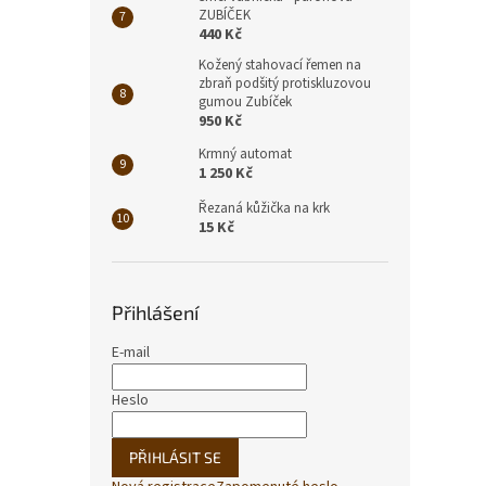
ZUBÍČEK
440 Kč
Kožený stahovací řemen na
zbraň podšitý protiskluzovou
gumou Zubíček
950 Kč
Krmný automat
1 250 Kč
Řezaná kůžička na krk
15 Kč
Přihlášení
E-mail
Heslo
PŘIHLÁSIT SE