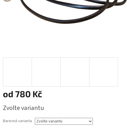
od
780 Kč
Měrná
Zvolte variantu
cena:
Barevná varianta