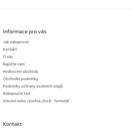
Z
á
p
a
Informace pro vás
t
Jak nakupovat
í
Kontakt
O nás
Napište nám
Hodnocení obchodu
Obchodní podmínky
Podmínky ochrany osobních údajů
Reklamační řád
Vrácení nebo výměna zboží - formulář
Kontakt