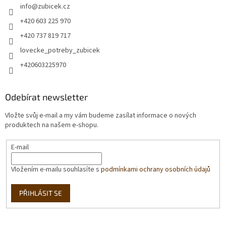
info
@
zubicek.cz
+420 603 225 970
+420 737 819 717
lovecke_potreby_zubicek
+420603225970
Odebírat newsletter
Vložte svůj e-mail a my vám budeme zasílat informace o nových
produktech na našem e-shopu.
E-mail
Vložením e-mailu souhlasíte s
podmínkami ochrany osobních údajů
PŘIHLÁSIT SE