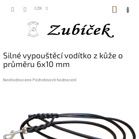
Přejít
NÁKUP
na
CZK
obsah
KOŠÍK
Silné vypouštěcí vodítko z kůže o
průměru 6x10 mm
Průměrné
Neohodnoceno
Podrobnosti hodnocení
hodnocení
produktu
je
0,0
z
5
hvězdiček.