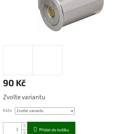
90 Kč
Měrná
Zvolte variantu
cena:
Ráže
Přidat do košíku