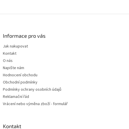
Z
á
p
a
Informace pro vás
t
Jak nakupovat
í
Kontakt
O nás
Napište nám
Hodnocení obchodu
Obchodní podmínky
Podmínky ochrany osobních údajů
Reklamační řád
Vrácení nebo výměna zboží - formulář
Kontakt