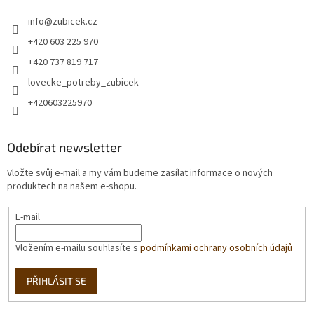
info
@
zubicek.cz
+420 603 225 970
+420 737 819 717
lovecke_potreby_zubicek
+420603225970
Odebírat newsletter
Vložte svůj e-mail a my vám budeme zasílat informace o nových
produktech na našem e-shopu.
E-mail
Vložením e-mailu souhlasíte s
podmínkami ochrany osobních údajů
PŘIHLÁSIT SE