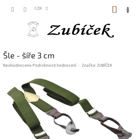
Přejít
NÁKUP
na
CZK
obsah
KOŠÍK
Šle - šíře 3 cm
Průměrné
Neohodnoceno
Podrobnosti hodnocení
Značka:
ZUBÍČEK
hodnocení
produktu
je
0,0
z
5
hvězdiček.