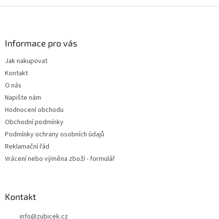
Z
á
p
a
Informace pro vás
t
Jak nakupovat
í
Kontakt
O nás
Napište nám
Hodnocení obchodu
Obchodní podmínky
Podmínky ochrany osobních údajů
Reklamační řád
Vrácení nebo výměna zboží - formulář
Kontakt
info
@
zubicek.cz