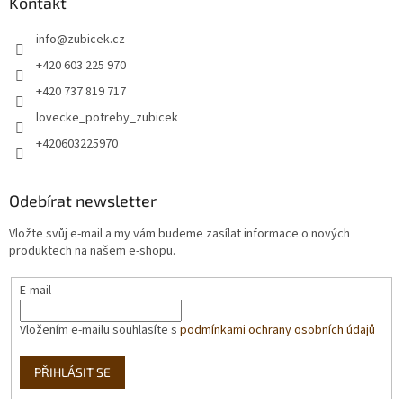
Kontakt
info
@
zubicek.cz
+420 603 225 970
+420 737 819 717
lovecke_potreby_zubicek
+420603225970
Odebírat newsletter
Vložte svůj e-mail a my vám budeme zasílat informace o nových
produktech na našem e-shopu.
E-mail
Vložením e-mailu souhlasíte s
podmínkami ochrany osobních údajů
PŘIHLÁSIT SE