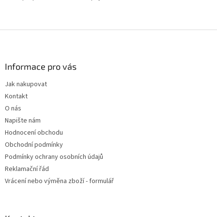
Z
á
p
a
Informace pro vás
t
Jak nakupovat
í
Kontakt
O nás
Napište nám
Hodnocení obchodu
Obchodní podmínky
Podmínky ochrany osobních údajů
Reklamační řád
Vrácení nebo výměna zboží - formulář