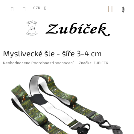
Přejít
NÁKUP
na
CZK
obsah
KOŠÍK
Myslivecké šle - šíře 3-4 cm
Průměrné
Neohodnoceno
Podrobnosti hodnocení
Značka:
ZUBÍČEK
hodnocení
produktu
je
0,0
z
5
hvězdiček.