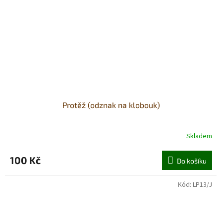
Protěž (odznak na klobouk)
Skladem
100 Kč
Do košíku
Kód:
LP13/J