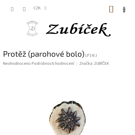
Přejít
NÁKUP
na
CZK
obsah
KOŠÍK
Protěž (parohové bolo)
LP14/J
Průměrné
Neohodnoceno
Podrobnosti hodnocení
Značka:
ZUBÍČEK
hodnocení
produktu
je
0,0
z
5
hvězdiček.