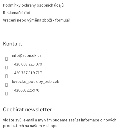
Podmínky ochrany osobních údajů
Reklamační řád
Vrácení nebo výměna zboží - formulář
Kontakt
info
@
zubicek.cz
+420 603 225 970
+420 737 819 717
lovecke_potreby_zubicek
+420603225970
Odebírat newsletter
Vložte svůj e-mail a my vám budeme zasílat informace o nových
produktech na našem e-shopu.