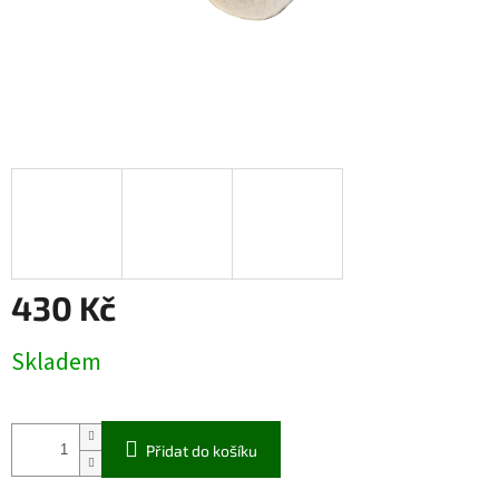
430 Kč
Měrná
Skladem
cena:
Přidat do košíku