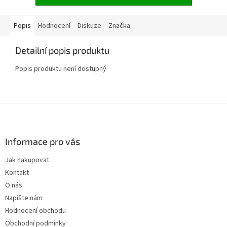
Popis
Hodnocení
Diskuze
Značka
Detailní popis produktu
Popis produktu není dostupný
Z
á
p
a
Informace pro vás
t
Jak nakupovat
í
Kontakt
O nás
Napište nám
Hodnocení obchodu
Obchodní podmínky