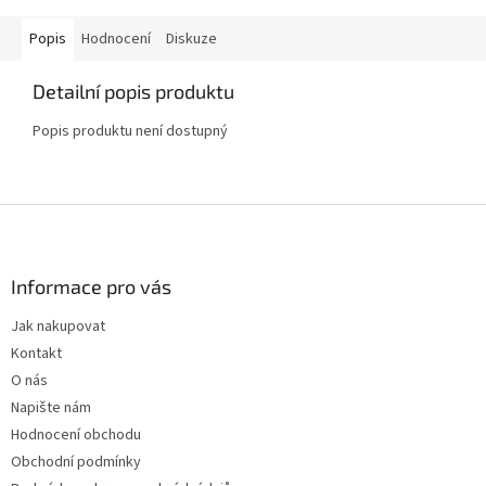
Popis
Hodnocení
Diskuze
Detailní popis produktu
Popis produktu není dostupný
Z
á
p
a
Informace pro vás
t
Jak nakupovat
í
Kontakt
O nás
Napište nám
Hodnocení obchodu
Obchodní podmínky