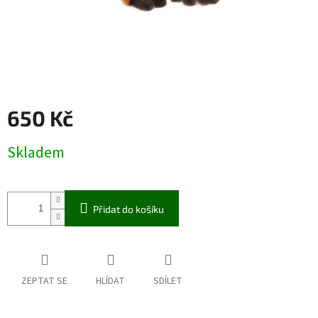
650 Kč
Měrná
Skladem
cena:
Přidat do košíku
ZEPTAT SE
HLÍDAT
SDÍLET