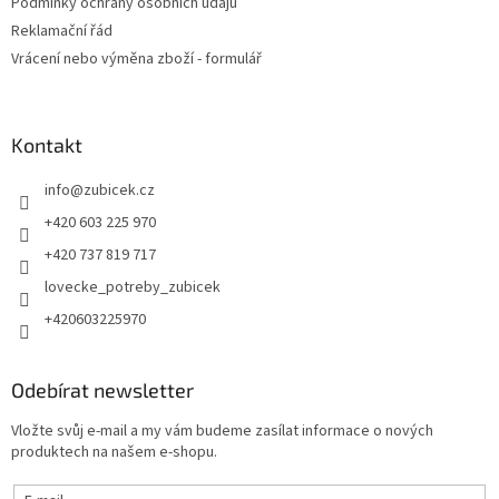
Podmínky ochrany osobních údajů
Reklamační řád
Vrácení nebo výměna zboží - formulář
Kontakt
info
@
zubicek.cz
+420 603 225 970
+420 737 819 717
lovecke_potreby_zubicek
+420603225970
Odebírat newsletter
Vložte svůj e-mail a my vám budeme zasílat informace o nových
produktech na našem e-shopu.