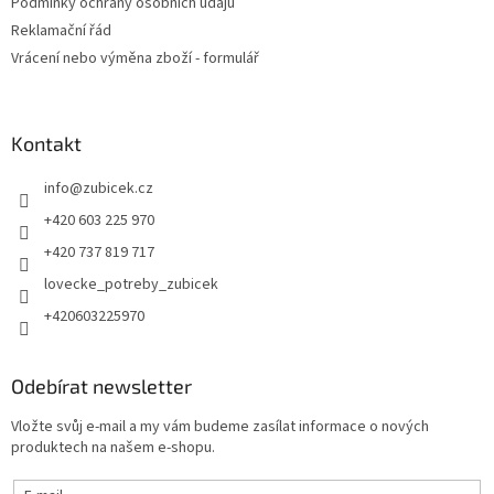
Podmínky ochrany osobních údajů
Reklamační řád
Vrácení nebo výměna zboží - formulář
Kontakt
info
@
zubicek.cz
+420 603 225 970
+420 737 819 717
lovecke_potreby_zubicek
+420603225970
Odebírat newsletter
Vložte svůj e-mail a my vám budeme zasílat informace o nových
produktech na našem e-shopu.