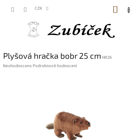
Přejít
NÁKUP
na
CZK
obsah
KOŠÍK
Plyšová hračka bobr 25 cm
HR26
Průměrné
Neohodnoceno
Podrobnosti hodnocení
hodnocení
produktu
je
0,0
z
5
hvězdiček.