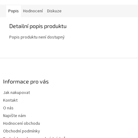
Popis
Hodnocení
Diskuze
Detailní popis produktu
Popis produktu není dostupný
Z
á
p
a
Informace pro vás
t
Jak nakupovat
í
Kontakt
O nás
Napište nám
Hodnocení obchodu
Obchodní podmínky