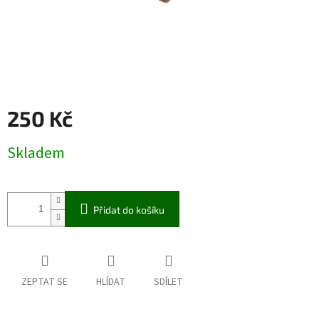
250 Kč
Měrná
Skladem
cena:
Přidat do košíku
ZEPTAT SE
HLÍDAT
SDÍLET