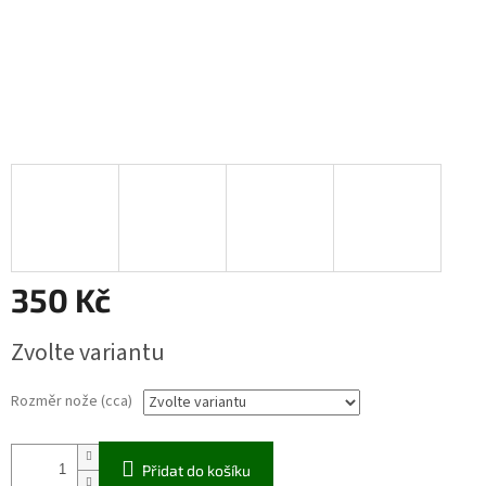
350 Kč
Měrná
Zvolte variantu
cena:
Rozměr nože (cca)
Přidat do košíku