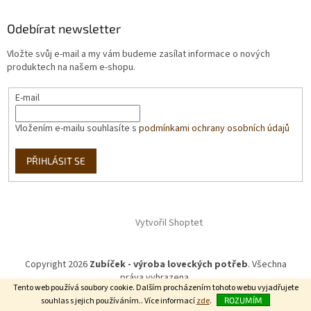
Odebírat newsletter
Vložte svůj e-mail a my vám budeme zasílat informace o nových
produktech na našem e-shopu.
E-mail
Vložením e-mailu souhlasíte s
podmínkami ochrany osobních údajů
PŘIHLÁSIT SE
Vytvořil Shoptet
Copyright 2026
Zubíček - výroba loveckých potřeb
. Všechna
práva vyhrazena.
Tento web používá soubory cookie. Dalším procházením tohoto webu vyjadřujete
souhlas s jejich používáním.. Více informací
zde
.
ROZUMÍM