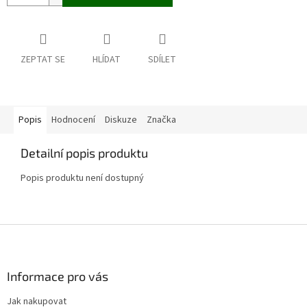
ZEPTAT SE
HLÍDAT
SDÍLET
Popis
Hodnocení
Diskuze
Značka
Detailní popis produktu
Popis produktu není dostupný
Z
á
p
a
Informace pro vás
t
Jak nakupovat
í