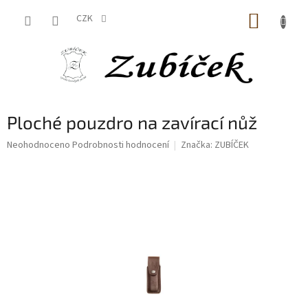
Přejít
NÁKUP
na
CZK
obsah
KOŠÍK
Ploché pouzdro na zavírací nůž
Průměrné
Neohodnoceno
Podrobnosti hodnocení
Značka:
ZUBÍČEK
hodnocení
produktu
je
0,0
z
5
hvězdiček.